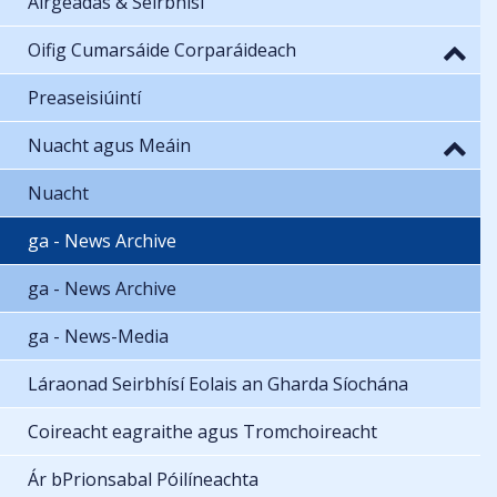
Airgeadas & Seirbhísí
Oifig Cumarsáide Corparáideach
Preaseisiúintí
Nuacht agus Meáin
Nuacht
ga - News Archive
ga - News Archive
ga - News-Media
Láraonad Seirbhísí Eolais an Gharda Síochána
Coireacht eagraithe agus Tromchoireacht
Ár bPrionsabal Póilíneachta