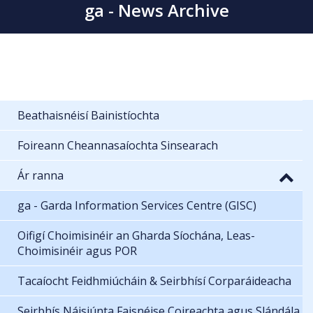
ga - News Archive
Beathaisnéisí Bainistíochta
Foireann Cheannasaíochta Sinsearach
Ár ranna
ga - Garda Information Services Centre (GISC)
Oifigí Choimisinéir an Gharda Síochána, Leas-
Choimisinéir agus POR
Tacaíocht Feidhmiúcháin & Seirbhísí Corparáideacha
Seirbhís Náisiúnta Faisnéise Coireachta agus Slándála