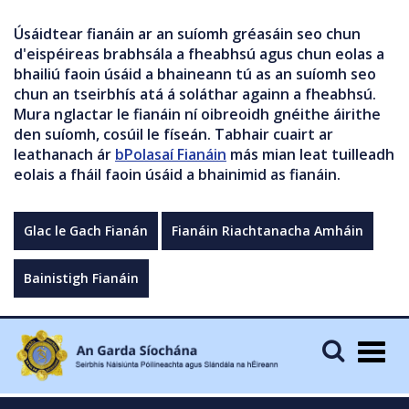
Úsáidtear fianáin ar an suíomh gréasáin seo chun
d'eispéireas brabhsála a fheabhsú agus chun eolas a
bhailiú faoin úsáid a bhaineann tú as an suíomh seo
chun an tseirbhís atá á soláthar againn a fheabhsú.
Mura nglactar le fianáin ní oibreoidh gnéithe áirithe
den suíomh, cosúil le físeán. Tabhair cuairt ar
leathanach ár
bPolasaí Fianáin
más mian leat tuilleadh
eolais a fháil faoin úsáid a bhainimid as fianáin.
Glac le Gach Fianán
Fianáin Riachtanacha Amháin
Bainistigh Fianáin
Togg
navig