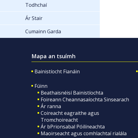
Todhchaí
Ár Stair
Cumainn Garda
Mapa an tsuímh
Bainistíocht Fianáin
Fúinn
Beathaisnéisí Bainistíochta
Foireann Cheannasaíochta Sinsearach
Ár ranna
Coireacht eagraithe agus
Tromchoireacht
Ár bPrionsabal Póilíneachta
Maoirseacht agus comhlachtaí rialála