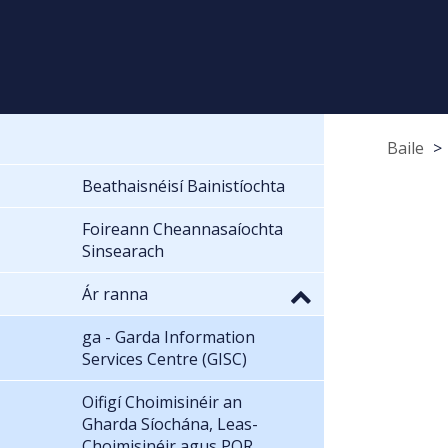
Baile
Beathaisnéisí Bainistíochta
Foireann Cheannasaíochta
Sinsearach
Ár ranna
ga - Garda Information
Services Centre (GISC)
Oifigí Choimisinéir an
Gharda Síochána, Leas-
Choimisinéir agus POR