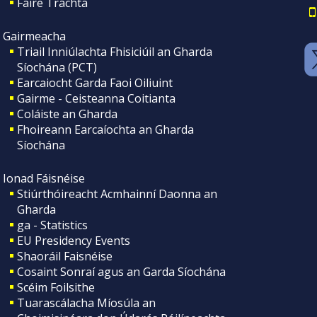
Faire Tráchta
Gairmeacha
Triail Inniúlachta Fhisiciúil an Gharda
Síochána (PCT)
Earcaiocht Garda Faoi Oiliuint
Gairme - Ceisteanna Coitianta
Coláiste an Gharda
Fhoireann Earcaíochta an Gharda
Síochána
Ionad Fáisnéise
Stiúrthóireacht Acmhainní Daonna an
Gharda
ga - Statistics
EU Presidency Events
Shaoráil Faisnéise
Cosaint Sonraí agus an Garda Síochána
Scéim Foilsithe
Tuarascálacha Míosúla an