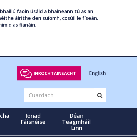
bhailiú faoin úsáid a bhaineann tú as an
éithe áirithe den suíomh, cosúil le físeán.
nimid as fianáin.
English
INROCHTAINEACHT
cha
Ionad
Déan
Fáisnéise
Teagmháil
Linn