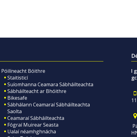
Dé
Póilíneacht Bóithre
I 
Staitisticí
gc
Suíomhanna Ceamara Sábháilteachta
Sábháilteacht ar Bhóithre
Bikesafe
11
Sábhálann Ceamaraí Sábháilteachta
Saolta
Ceamaraí Sábháilteachta
Fógraí Muirear Seasta
Pá
Ualaí néamhghnácha
H