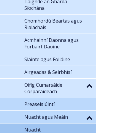
Taighde an Gharda
Síochána
Chomhordú Beartas agus
Rialachais
Acmhainní Daonna agus
Forbairt Daoine
Sláinte agus Folláine
Airgeadas & Seirbhísí
Oifig Cumarsáide
Corparáideach
Preaseisiúintí
Nuacht agus Meáin
Nuacht