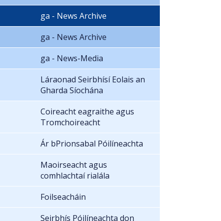
ga - News Archive
ga - News Archive
ga - News-Media
Láraonad Seirbhísí Eolais an
Gharda Síochána
Coireacht eagraithe agus
Tromchoireacht
Ár bPrionsabal Póilíneachta
Maoirseacht agus
comhlachtaí rialála
Foilseacháin
Seirbhís Póilíneachta don