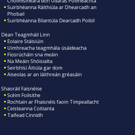
Choimisinéara don Údarás Póilíneachta
Suirbhéanna Ráithiúla ar Dhearcadh an
Phobail
Suirbhéanna Bliantúla Dearcadh Poiblí
Déan Teagmháil Linn
Eolaire Stáisiúin
Uimhreacha teagmhála úsáideacha
Fiosrúcháin sna meáin
Na Meáin Shóisialta
Seirbhísí Áitiúla gar dom
Aiseolas ar an láithreán gréasáin
Shaoráil Faisnéise
Scéim Foilsithe
Rochtain ar Fhaisnéis faoin Timpeallacht
Ceisteanna Coitianta
Taifead Cinnidh