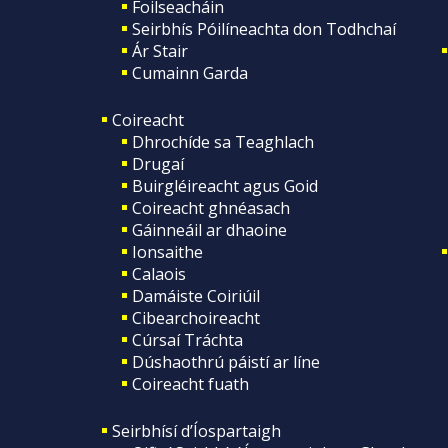
Foilseacháin
Seirbhís Póilíneachta don Todhchaí
Ár Stair
Cumainn Garda
Coireacht
Dhrochíde sa Teaghlach
Drugaí
Buirgléireacht agus Goid
Coireacht ghnéasach
Gáinneáil ar dhaoine
Ionsaithe
Calaois
Damáiste Coiriúil
Cibearchoireacht
Cúrsaí Tráchta
Dúshaothrú páistí ar líne
Coireacht fuath
Seirbhísí d’Íospartaigh