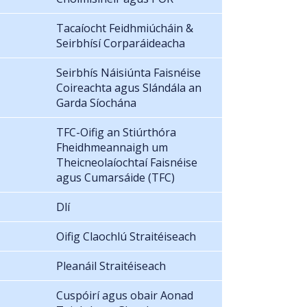
Tacaíocht Feidhmiúcháin &
Seirbhísí Corparáideacha
Seirbhís Náisiúnta Faisnéise
Coireachta agus Slándála an
Garda Síochána
TFC-Oifig an Stiúrthóra
Fheidhmeannaigh um
Theicneolaíochtaí Faisnéise
agus Cumarsáide (TFC)
Dlí
Oifig Claochlú Straitéiseach
Pleanáil Straitéiseach
Cuspóirí agus obair Aonad