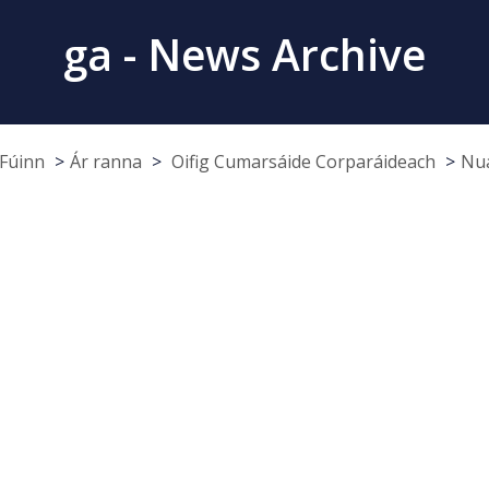
ga - News Archive
Fúinn
Ár ranna
Oifig Cumarsáide Corparáideach
Nua