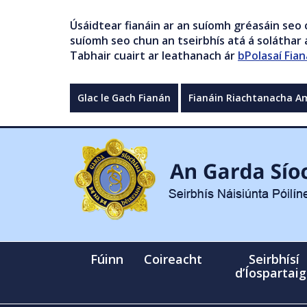
Úsáidtear fianáin ar an suíomh gréasáin seo 
suíomh seo chun an tseirbhís atá á soláthar a
Tabhair cuairt ar leathanach ár
bPolasaí Fian
Glac le Gach Fianán
Fianáin Riachtanacha A
Fúinn
Coireacht
Seirbhísí
d’Íospartai