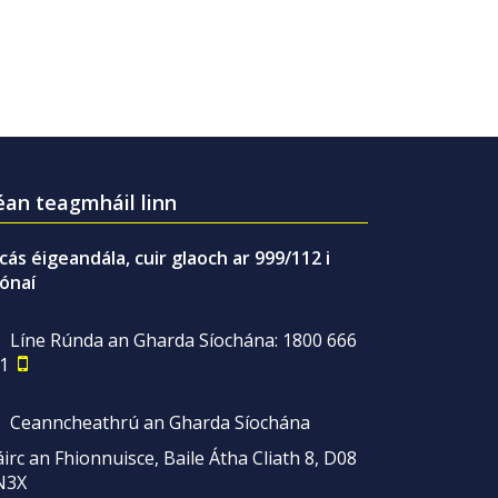
an teagmháil linn
gcás éigeandála, cuir glaoch ar 999/112 i
ónaí
Líne Rúnda an Gharda Síochána: 1800 666
1
Ceanncheathrú an Gharda Síochána
irc an Fhionnuisce, Baile Átha Cliath 8, D08
N3X