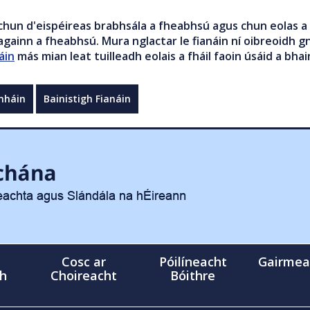
chun d'eispéireas brabhsála a fheabhsú agus chun eolas a 
gainn a fheabhsú. Mura nglactar le fianáin ní oibreoidh gn
áin
más mian leat tuilleadh eolais a fháil faoin úsáid a bhai
mháin
Bainistigh Fianáin
Cosc ar
Póilíneacht
Gairmea
gh
Choireacht
Bóithre