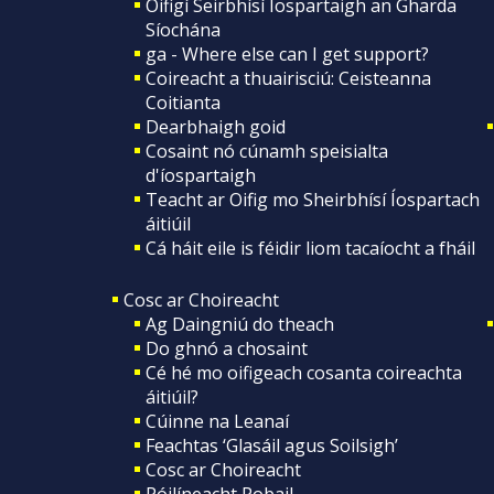
Oifigí Seirbhísí Íospartaigh an Gharda
Síochána
ga - Where else can I get support?
Coireacht a thuairisciú: Ceisteanna
Coitianta
Dearbhaigh goid
Cosaint nó cúnamh speisialta
d'íospartaigh
Teacht ar Oifig mo Sheirbhísí Íospartach
áitiúil
Cá háit eile is féidir liom tacaíocht a fháil
Cosc ar Choireacht
Ag Daingniú do theach
Do ghnó a chosaint
Cé hé mo oifigeach cosanta coireachta
áitiúil?
Cúinne na Leanaí
Feachtas ‘Glasáil agus Soilsigh’
Cosc ar Choireacht
Póilíneacht Pobail