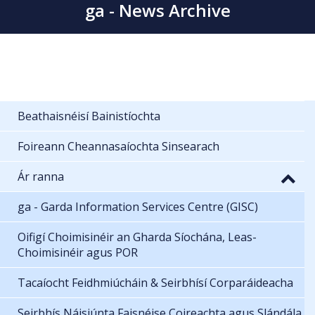
ga - News Archive
Beathaisnéisí Bainistíochta
Foireann Cheannasaíochta Sinsearach
Ár ranna
ga - Garda Information Services Centre (GISC)
Oifigí Choimisinéir an Gharda Síochána, Leas-
Choimisinéir agus POR
Tacaíocht Feidhmiúcháin & Seirbhísí Corparáideacha
Seirbhís Náisiúnta Faisnéise Coireachta agus Slándála