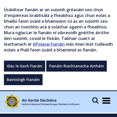
Úsáidtear fianáin ar an suíomh gréasáin seo chun
d'eispéireas brabhsála a fheabhsú agus chun eolas a
bhailiú faoin úsáid a bhaineann tú as an suíomh seo
chun an tseirbhís atá á soláthar againn a fheabhsú.
Mura nglactar le fianáin ní oibreoidh gnéithe áirithe
den suíomh, cosúil le físeán. Tabhair cuairt ar
leathanach ár
bPolasaí Fianáin
más mian leat tuilleadh
eolais a fháil faoin úsáid a bhainimid as fianáin.
Glac le Gach Fianán
Fianáin Riachtanacha Amháin
Bainistigh Fianáin
Togg
navig