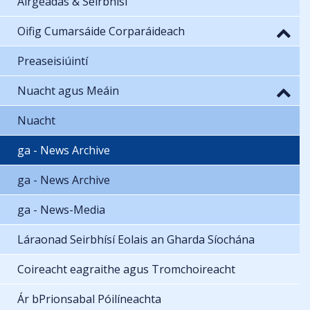
Airgeadas & Seirbhísí
Oifig Cumarsáide Corparáideach
Preaseisiúintí
Nuacht agus Meáin
Nuacht
ga - News Archive
ga - News Archive
ga - News-Media
Láraonad Seirbhísí Eolais an Gharda Síochána
Coireacht eagraithe agus Tromchoireacht
Ár bPrionsabal Póilíneachta