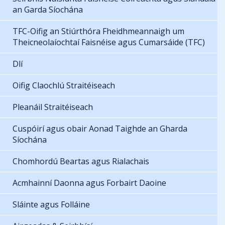
an Garda Síochána
TFC-Oifig an Stiúrthóra Fheidhmeannaigh um
Theicneolaíochtaí Faisnéise agus Cumarsáide (TFC)
Dlí
Oifig Claochlú Straitéiseach
Pleanáil Straitéiseach
Cuspóirí agus obair Aonad Taighde an Gharda
Síochána
Chomhordú Beartas agus Rialachais
Acmhainní Daonna agus Forbairt Daoine
Sláinte agus Folláine