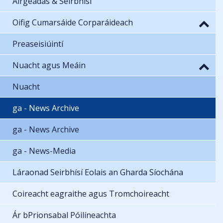
Airgeadas & Seirbhísí
Oifig Cumarsáide Corparáideach
Preaseisiúintí
Nuacht agus Meáin
Nuacht
ga - News Archive
ga - News Archive
ga - News-Media
Láraonad Seirbhísí Eolais an Gharda Síochána
Coireacht eagraithe agus Tromchoireacht
Ár bPrionsabal Póilíneachta