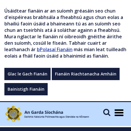
Úsáidtear fianáin ar an suíomh gréasáin seo chun
d'eispéireas brabhsála a fheabhsú agus chun eolas a
bhailiú faoin úsáid a bhaineann tú as an suíomh seo
chun an tseirbhís atá á soláthar againn a fheabhsú.
Mura nglactar le fianáin ní oibreoidh gnéithe áirithe
den suíomh, cosúil le físeán. Tabhair cuairt ar
leathanach ár
bPolasaí Fianáin
más mian leat tuilleadh
eolais a fháil faoin úsáid a bhainimid as fianáin.
Glac le Gach Fianán
Fianáin Riachtanacha Amháin
Bainistigh Fianáin
Togg
navig