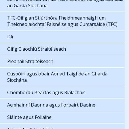
an Garda Síochána
TFC-Oifig an Stiúrthóra Fheidhmeannaigh um
Theicneolaíochtaí Faisnéise agus Cumarsáide (TFC)
Dlí
Oifig Claochlú Straitéiseach
Pleanáil Straitéiseach
Cuspóirí agus obair Aonad Taighde an Gharda
Síochána
Chomhordú Beartas agus Rialachais
Acmhainní Daonna agus Forbairt Daoine
Sláinte agus Folláine