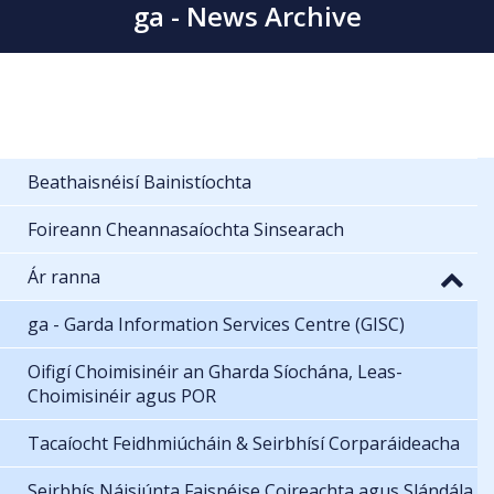
ga - News Archive
Beathaisnéisí Bainistíochta
Foireann Cheannasaíochta Sinsearach
Ár ranna
ga - Garda Information Services Centre (GISC)
Oifigí Choimisinéir an Gharda Síochána, Leas-
Choimisinéir agus POR
Tacaíocht Feidhmiúcháin & Seirbhísí Corparáideacha
Seirbhís Náisiúnta Faisnéise Coireachta agus Slándála