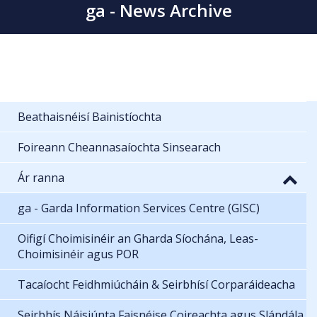
ga - News Archive
Beathaisnéisí Bainistíochta
Foireann Cheannasaíochta Sinsearach
Ár ranna
ga - Garda Information Services Centre (GISC)
Oifigí Choimisinéir an Gharda Síochána, Leas-
Choimisinéir agus POR
Tacaíocht Feidhmiúcháin & Seirbhísí Corparáideacha
Seirbhís Náisiúnta Faisnéise Coireachta agus Slándála