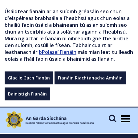
Úsáidtear fianáin ar an suíomh gréasáin seo chun
d'eispéireas brabhsála a fheabhsú agus chun eolas a
bhailiú faoin úsáid a bhaineann tú as an suíomh seo
chun an tseirbhís atá á soláthar againn a fheabhsú.
Mura nglactar le fianáin ní oibreoidh gnéithe áirithe
den suíomh, cosúil le físeán. Tabhair cuairt ar
leathanach ár
bPolasaí Fianáin
más mian leat tuilleadh
eolais a fháil faoin úsáid a bhainimid as fianáin.
Glac le Gach Fianán
Fianáin Riachtanacha Amháin
Bainistigh Fianáin
Togg
navig