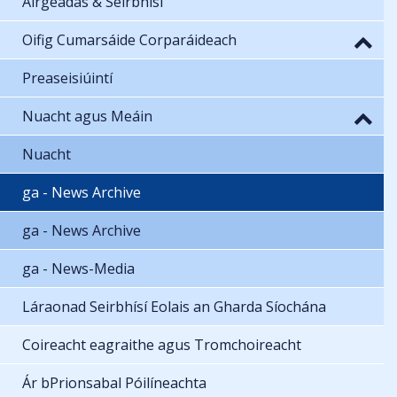
Airgeadas & Seirbhísí
Oifig Cumarsáide Corparáideach
Preaseisiúintí
Nuacht agus Meáin
Nuacht
ga - News Archive
ga - News Archive
ga - News-Media
Láraonad Seirbhísí Eolais an Gharda Síochána
Coireacht eagraithe agus Tromchoireacht
Ár bPrionsabal Póilíneachta