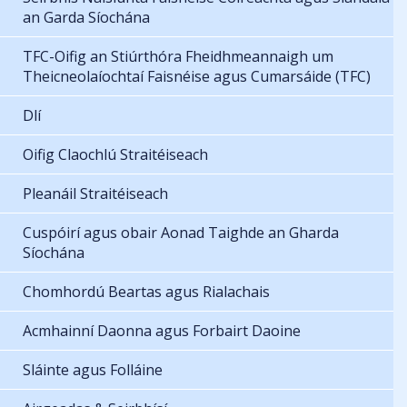
an Garda Síochána
TFC-Oifig an Stiúrthóra Fheidhmeannaigh um
Theicneolaíochtaí Faisnéise agus Cumarsáide (TFC)
Dlí
Oifig Claochlú Straitéiseach
Pleanáil Straitéiseach
Cuspóirí agus obair Aonad Taighde an Gharda
Síochána
Chomhordú Beartas agus Rialachais
Acmhainní Daonna agus Forbairt Daoine
Sláinte agus Folláine