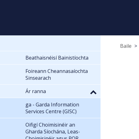
Baile
Beathaisnéisí Bainistíochta
Foireann Cheannasaíochta
Sinsearach
Ár ranna
ga - Garda Information
Services Centre (GISC)
Oifigí Choimisinéir an
Gharda Síochána, Leas-
Choimisinéir agus POR