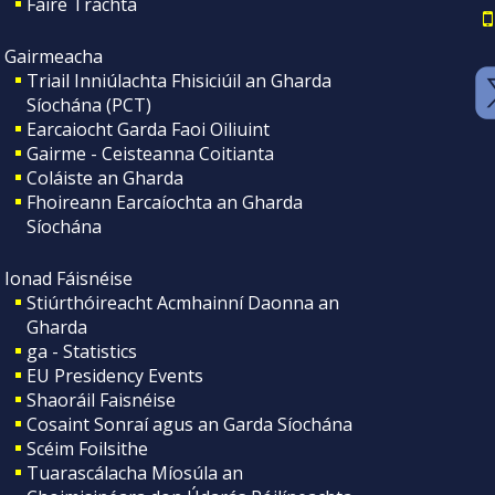
Faire Tráchta
Gairmeacha
Triail Inniúlachta Fhisiciúil an Gharda
Síochána (PCT)
Earcaiocht Garda Faoi Oiliuint
Gairme - Ceisteanna Coitianta
Coláiste an Gharda
Fhoireann Earcaíochta an Gharda
Síochána
Ionad Fáisnéise
Stiúrthóireacht Acmhainní Daonna an
Gharda
ga - Statistics
EU Presidency Events
Shaoráil Faisnéise
Cosaint Sonraí agus an Garda Síochána
Scéim Foilsithe
Tuarascálacha Míosúla an