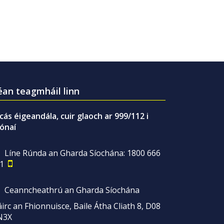
an teagmháil linn
gcás éigeandála, cuir glaoch ar 999/112 i
ónaí
Líne Rúnda an Gharda Síochána: 1800 666
1
Ceanncheathrú an Gharda Síochána
irc an Fhionnuisce, Baile Átha Cliath 8, D08
N3X