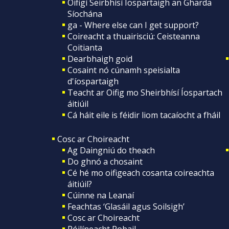
Oifigí Seirbhísí Íospartaigh an Gharda
Síochána
ga - Where else can I get support?
Coireacht a thuairisciú: Ceisteanna
Coitianta
Dearbhaigh goid
Cosaint nó cúnamh speisialta
d'íospartaigh
Teacht ar Oifig mo Sheirbhísí Íospartach
áitiúil
Cá háit eile is féidir liom tacaíocht a fháil
Cosc ar Choireacht
Ag Daingniú do theach
Do ghnó a chosaint
Cé hé mo oifigeach cosanta coireachta
áitiúil?
Cúinne na Leanaí
Feachtas ‘Glasáil agus Soilsigh’
Cosc ar Choireacht
Póilíneacht Pobail