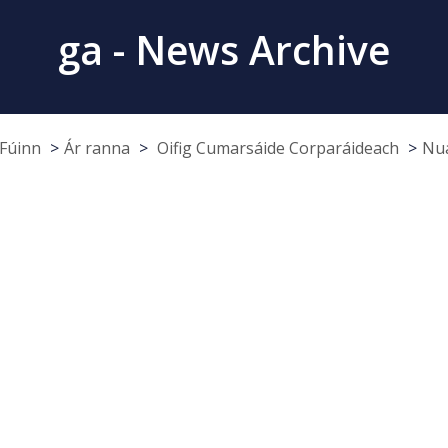
ga - News Archive
Fúinn
Ár ranna
Oifig Cumarsáide Corparáideach
Nua