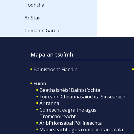
Todhchaí
Ár Stair
Cumainn Garda
Mapa an tsuímh
Bainistíocht Fianáin
Fúinn
Beathaisnéisí Bainistíochta
Foireann Cheannasaíochta Sinsearach
Ár ranna
Coireacht eagraithe agus
Tromchoireacht
Ár bPrionsabal Póilíneachta
Maoirseacht agus comhlachtaí rialála