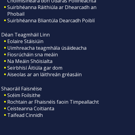
Choimisinéara don Údarás Póilíneachta
Suirbhéanna Ráithiúla ar Dhearcadh an
Phobail
Suirbhéanna Bliantúla Dearcadh Poiblí
Déan Teagmháil Linn
Eolaire Stáisiúin
Uimhreacha teagmhála úsáideacha
Fiosrúcháin sna meáin
Na Meáin Shóisialta
Seirbhísí Áitiúla gar dom
Aiseolas ar an láithreán gréasáin
Shaoráil Faisnéise
Scéim Foilsithe
Rochtain ar Fhaisnéis faoin Timpeallacht
Ceisteanna Coitianta
Taifead Cinnidh