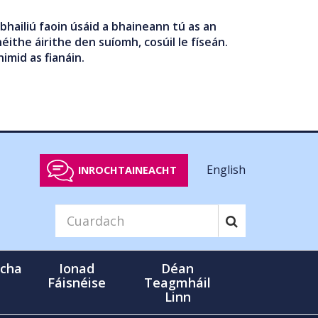
bhailiú faoin úsáid a bhaineann tú as an
éithe áirithe den suíomh, cosúil le físeán.
nimid as fianáin.
English
INROCHTAINEACHT
cha
Ionad
Déan
Fáisnéise
Teagmháil
Linn