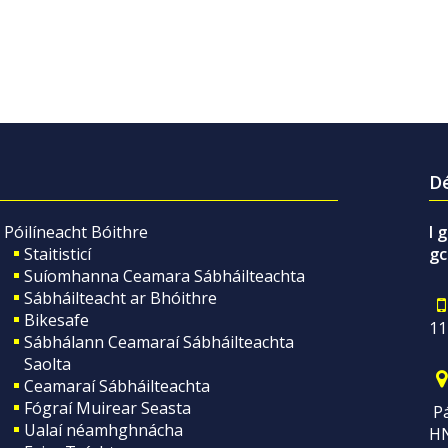
Dé
Póilíneacht Bóithre
I 
Staitisticí
gc
Suíomhanna Ceamara Sábháilteachta
Sábháilteacht ar Bhóithre
Bikesafe
11
Sábhálann Ceamaraí Sábháilteachta
Saolta
Ceamaraí Sábháilteachta
Fógraí Muirear Seasta
Pá
Ualaí néamhghnácha
H