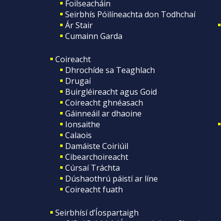
Foilseacháin
Seirbhís Póilíneachta don Todhchaí
Ár Stair
Cumainn Garda
Coireacht
Dhrochíde sa Teaghlach
Drugaí
Buirgléireacht agus Goid
Coireacht ghnéasach
Gáinneáil ar dhaoine
Ionsaithe
Calaois
Damáiste Coiriúil
Cibearchoireacht
Cúrsaí Tráchta
Dúshaothrú páistí ar líne
Coireacht fuath
Seirbhísí d’Íospartaigh