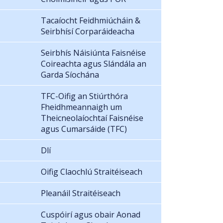
Tacaíocht Feidhmiúcháin &
Seirbhísí Corparáideacha
Seirbhís Náisiúnta Faisnéise
Coireachta agus Slándála an
Garda Síochána
TFC-Oifig an Stiúrthóra
Fheidhmeannaigh um
Theicneolaíochtaí Faisnéise
agus Cumarsáide (TFC)
Dlí
Oifig Claochlú Straitéiseach
Pleanáil Straitéiseach
Cuspóirí agus obair Aonad