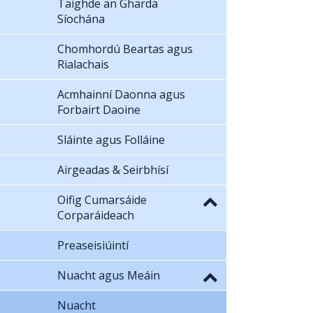
Taighde an Gharda
Síochána
Chomhordú Beartas agus
Rialachais
Acmhainní Daonna agus
Forbairt Daoine
Sláinte agus Folláine
Airgeadas & Seirbhísí
Oifig Cumarsáide
Corparáideach
Preaseisiúintí
Nuacht agus Meáin
Nuacht