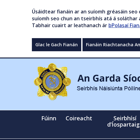
Úsáidtear fianáin ar an suíomh gréasáin seo 
suíomh seo chun an tseirbhís atá á soláthar a
Tabhair cuairt ar leathanach ár
bPolasaí Fian
Glac le Gach Fianán
Fianáin Riachtanacha A
Fúinn
Coireacht
Seirbhísí
d’Íospartai