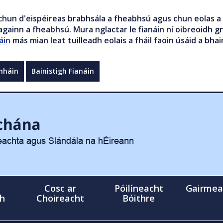
chun d'eispéireas brabhsála a fheabhsú agus chun eolas a 
gainn a fheabhsú. Mura nglactar le fianáin ní oibreoidh gn
áin
más mian leat tuilleadh eolais a fháil faoin úsáid a bhai
mháin
Bainistigh Fianáin
Cosc ar
Póilíneacht
Gairmea
gh
Choireacht
Bóithre