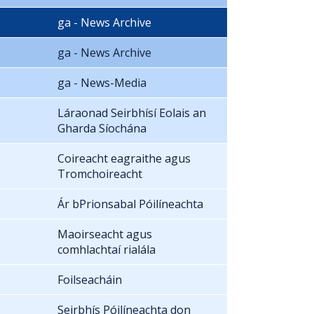
ga - News Archive
ga - News Archive
ga - News-Media
Láraonad Seirbhísí Eolais an
Gharda Síochána
Coireacht eagraithe agus
Tromchoireacht
Ár bPrionsabal Póilíneachta
Maoirseacht agus
comhlachtaí rialála
Foilseacháin
Seirbhís Póilíneachta don