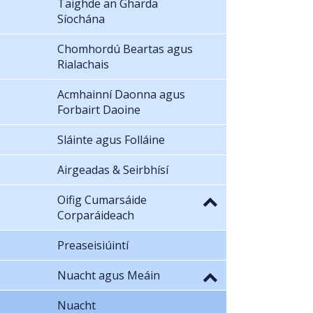
Taighde an Gharda
Síochána
Chomhordú Beartas agus
Rialachais
Acmhainní Daonna agus
Forbairt Daoine
Sláinte agus Folláine
Airgeadas & Seirbhísí
Oifig Cumarsáide
Corparáideach
Preaseisiúintí
Nuacht agus Meáin
Nuacht