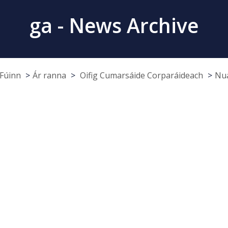
ga - News Archive
Fúinn
Ár ranna
Oifig Cumarsáide Corparáideach
Nua