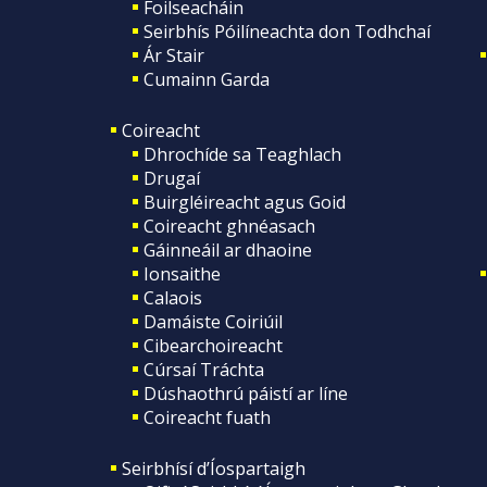
Foilseacháin
Seirbhís Póilíneachta don Todhchaí
Ár Stair
Cumainn Garda
Coireacht
Dhrochíde sa Teaghlach
Drugaí
Buirgléireacht agus Goid
Coireacht ghnéasach
Gáinneáil ar dhaoine
Ionsaithe
Calaois
Damáiste Coiriúil
Cibearchoireacht
Cúrsaí Tráchta
Dúshaothrú páistí ar líne
Coireacht fuath
Seirbhísí d’Íospartaigh