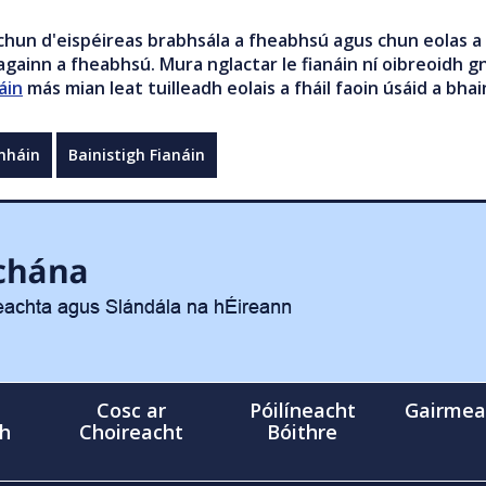
chun d'eispéireas brabhsála a fheabhsú agus chun eolas a 
gainn a fheabhsú. Mura nglactar le fianáin ní oibreoidh gn
áin
más mian leat tuilleadh eolais a fháil faoin úsáid a bhai
mháin
Bainistigh Fianáin
Cosc ar
Póilíneacht
Gairmea
gh
Choireacht
Bóithre