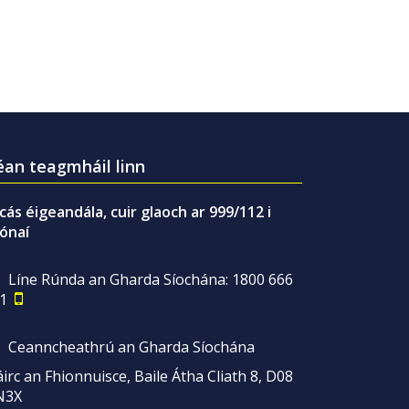
an teagmháil linn
gcás éigeandála, cuir glaoch ar 999/112 i
ónaí
Líne Rúnda an Gharda Síochána: 1800 666
1
Ceanncheathrú an Gharda Síochána
irc an Fhionnuisce, Baile Átha Cliath 8, D08
N3X