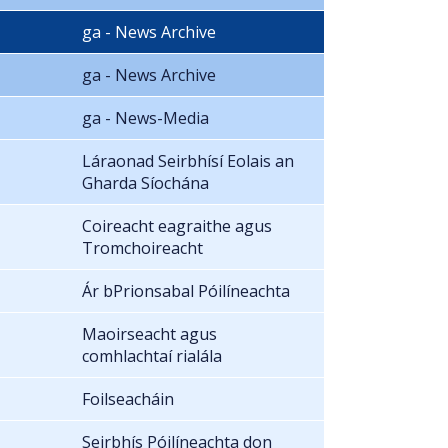
ga - News Archive
ga - News Archive
ga - News-Media
Láraonad Seirbhísí Eolais an
Gharda Síochána
Coireacht eagraithe agus
Tromchoireacht
Ár bPrionsabal Póilíneachta
Maoirseacht agus
comhlachtaí rialála
Foilseacháin
Seirbhís Póilíneachta don