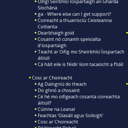
Oifigí Seirbhísí Íospartaigh an Gharda
Síochána
ga - Where else can I get support?
Coireacht a thuairisciú: Ceisteanna
Coitianta
Dearbhaigh goid
Cosaint nó cúnamh speisialta
d'íospartaigh
Teacht ar Oifig mo Sheirbhísí Íospartach
áitiúil
Cá háit eile is féidir liom tacaíocht a fháil
Cosc ar Choireacht
Ag Daingniú do theach
Do ghnó a chosaint
Cé hé mo oifigeach cosanta coireachta
áitiúil?
Cúinne na Leanaí
Feachtas ‘Glasáil agus Soilsigh’
Cosc ar Choireacht
Póilíneacht Pobail