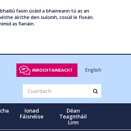
bhailiú faoin úsáid a bhaineann tú as an
éithe áirithe den suíomh, cosúil le físeán.
nimid as fianáin.
English
INROCHTAINEACHT
cha
Ionad
Déan
Fáisnéise
Teagmháil
Linn