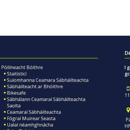
Dé
Póilíneacht Bóithre
I 
Staitisticí
gc
Suíomhanna Ceamara Sábháilteachta
Sábháilteacht ar Bhóithre
Bikesafe
11
Sábhálann Ceamaraí Sábháilteachta
Saolta
Ceamaraí Sábháilteachta
Fógraí Muirear Seasta
Pá
Ualaí néamhghnácha
H