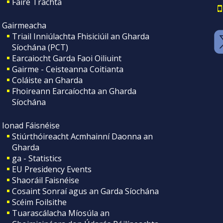
Faire Tráchta
Gairmeacha
Triail Inniúlachta Fhisiciúil an Gharda
Síochána (PCT)
Earcaiocht Garda Faoi Oiliuint
Gairme - Ceisteanna Coitianta
Coláiste an Gharda
Fhoireann Earcaíochta an Gharda
Síochána
Ionad Fáisnéise
Stiúrthóireacht Acmhainní Daonna an
Gharda
ga - Statistics
EU Presidency Events
Shaoráil Faisnéise
Cosaint Sonraí agus an Garda Síochána
Scéim Foilsithe
Tuarascálacha Míosúla an