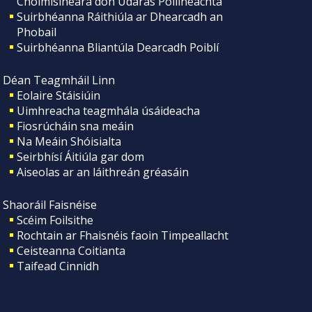
Choimisinéara don Údarás Póilíneachta
Suirbhéanna Ráithiúla ar Dhearcadh an
Phobail
Suirbhéanna Bliantúla Dearcadh Poiblí
Déan Teagmháil Linn
Eolaire Stáisiúin
Uimhreacha teagmhála úsáideacha
Fiosrúcháin sna meáin
Na Meáin Shóisialta
Seirbhísí Áitiúla gar dom
Aiseolas ar an láithreán gréasáin
Shaoráil Faisnéise
Scéim Foilsithe
Rochtain ar Fhaisnéis faoin Timpeallacht
Ceisteanna Coitianta
Taifead Cinnidh