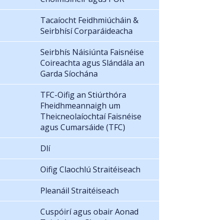
Tacaíocht Feidhmiúcháin &
Seirbhísí Corparáideacha
Seirbhís Náisiúnta Faisnéise
Coireachta agus Slándála an
Garda Síochána
TFC-Oifig an Stiúrthóra
Fheidhmeannaigh um
Theicneolaíochtaí Faisnéise
agus Cumarsáide (TFC)
Dlí
Oifig Claochlú Straitéiseach
Pleanáil Straitéiseach
Cuspóirí agus obair Aonad