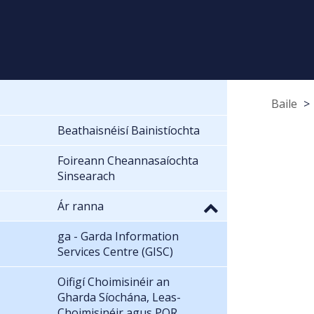
Baile
Beathaisnéisí Bainistíochta
Foireann Cheannasaíochta
Sinsearach
Ár ranna
ga - Garda Information
Services Centre (GISC)
Oifigí Choimisinéir an
Gharda Síochána, Leas-
Choimisinéir agus POR