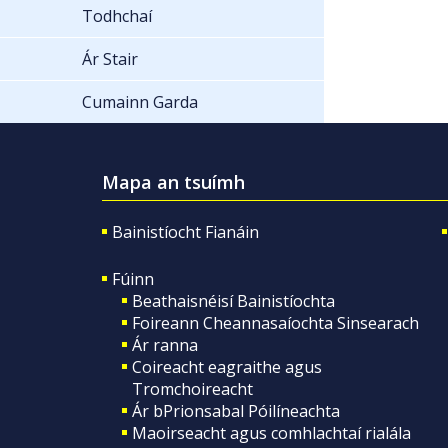
Todhchaí
Ár Stair
Cumainn Garda
Mapa an tsuímh
Bainistíocht Fianáin
Fúinn
Beathaisnéisí Bainistíochta
Foireann Cheannasaíochta Sinsearach
Ár ranna
Coireacht eagraithe agus
Tromchoireacht
Ár bPrionsabal Póilíneachta
Maoirseacht agus comhlachtaí rialála