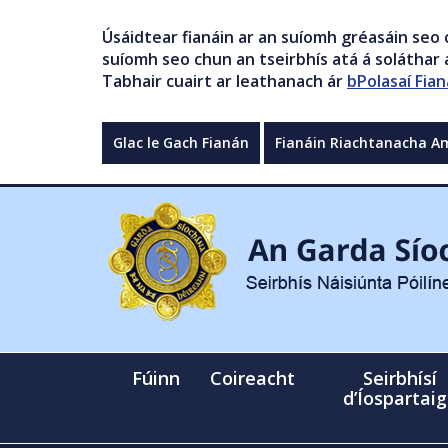
Úsáidtear fianáin ar an suíomh gréasáin seo 
suíomh seo chun an tseirbhís atá á soláthar a
Tabhair cuairt ar leathanach ár
bPolasaí Fian
Glac le Gach Fianán
Fianáin Riachtanacha A
Fúinn
Coireacht
Seirbhísí
d’Íospartai