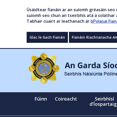
Úsáidtear fianáin ar an suíomh gréasáin seo 
suíomh seo chun an tseirbhís atá á soláthar a
Tabhair cuairt ar leathanach ár
bPolasaí Fian
Glac le Gach Fianán
Fianáin Riachtanacha A
Fúinn
Coireacht
Seirbhísí
d’Íospartai