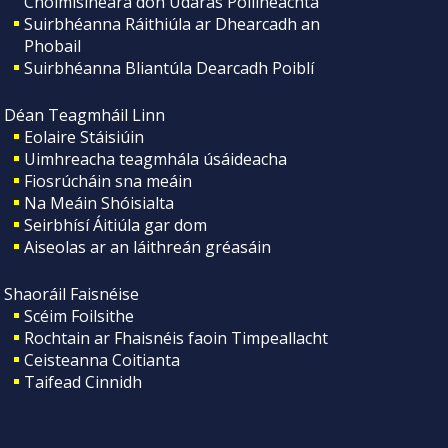
Choimisinéara don Údarás Póilíneachta
Suirbhéanna Ráithiúla ar Dhearcadh an
Phobail
Suirbhéanna Bliantúla Dearcadh Poiblí
Déan Teagmháil Linn
Eolaire Stáisiúin
Uimhreacha teagmhála úsáideacha
Fiosrúcháin sna meáin
Na Meáin Shóisialta
Seirbhísí Áitiúla gar dom
Aiseolas ar an láithreán gréasáin
Shaoráil Faisnéise
Scéim Foilsithe
Rochtain ar Fhaisnéis faoin Timpeallacht
Ceisteanna Coitianta
Taifead Cinnidh