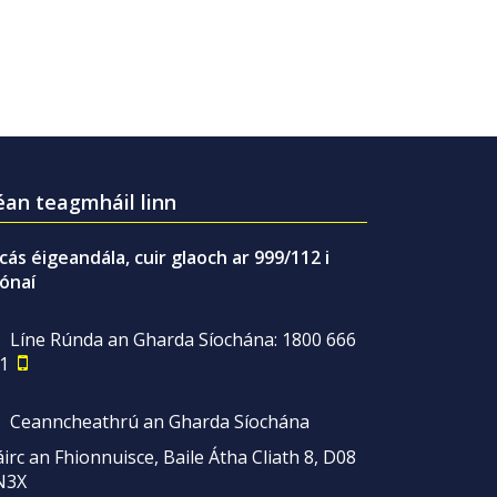
an teagmháil linn
gcás éigeandála, cuir glaoch ar 999/112 i
ónaí
Líne Rúnda an Gharda Síochána: 1800 666
1
Ceanncheathrú an Gharda Síochána
irc an Fhionnuisce, Baile Átha Cliath 8, D08
N3X