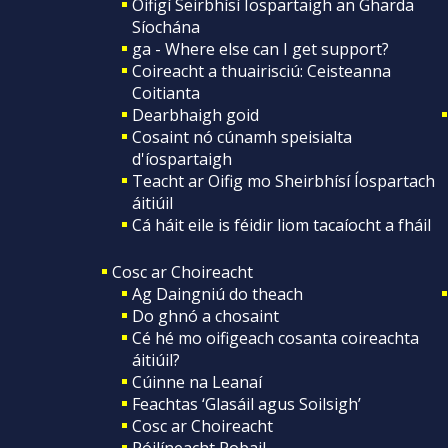
Oifigí Seirbhísí Íospartaigh an Gharda
Síochána
ga - Where else can I get support?
Coireacht a thuairisciú: Ceisteanna
Coitianta
Dearbhaigh goid
Cosaint nó cúnamh speisialta
d'íospartaigh
Teacht ar Oifig mo Sheirbhísí Íospartach
áitiúil
Cá háit eile is féidir liom tacaíocht a fháil
Cosc ar Choireacht
Ag Daingniú do theach
Do ghnó a chosaint
Cé hé mo oifigeach cosanta coireachta
áitiúil?
Cúinne na Leanaí
Feachtas ‘Glasáil agus Soilsigh’
Cosc ar Choireacht
Póilíneacht Pobail