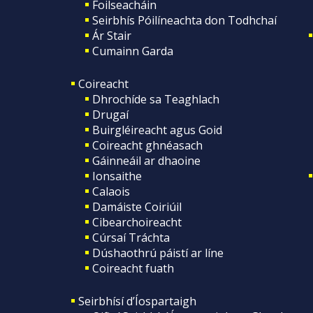
Foilseacháin
Seirbhís Póilíneachta don Todhchaí
Ár Stair
Cumainn Garda
Coireacht
Dhrochíde sa Teaghlach
Drugaí
Buirgléireacht agus Goid
Coireacht ghnéasach
Gáinneáil ar dhaoine
Ionsaithe
Calaois
Damáiste Coiriúil
Cibearchoireacht
Cúrsaí Tráchta
Dúshaothrú páistí ar líne
Coireacht fuath
Seirbhísí d’Íospartaigh