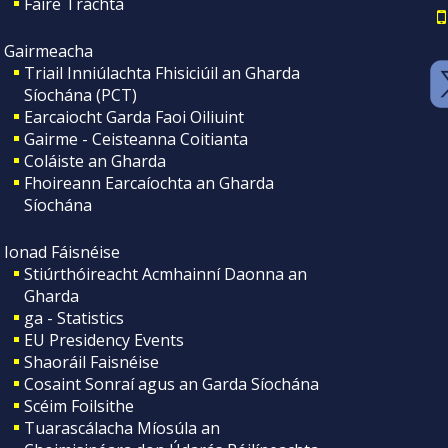
Faire Tráchta
Gairmeacha
Triail Inniúlachta Fhisiciúil an Gharda
Síochána (PCT)
Earcaiocht Garda Faoi Oiliuint
Gairme - Ceisteanna Coitianta
Coláiste an Gharda
Fhoireann Earcaíochta an Gharda
Síochána
Ionad Fáisnéise
Stiúrthóireacht Acmhainní Daonna an
Gharda
ga - Statistics
EU Presidency Events
Shaoráil Faisnéise
Cosaint Sonraí agus an Garda Síochána
Scéim Foilsithe
Tuarascálacha Míosúla an