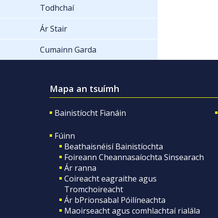
Todhchaí
Ár Stair
Cumainn Garda
Mapa an tsuímh
Bainistíocht Fianáin
Fúinn
Beathaisnéisí Bainistíochta
Foireann Cheannasaíochta Sinsearach
Ár ranna
Coireacht eagraithe agus
Tromchoireacht
Ár bPrionsabal Póilíneachta
Maoirseacht agus comhlachtaí rialála