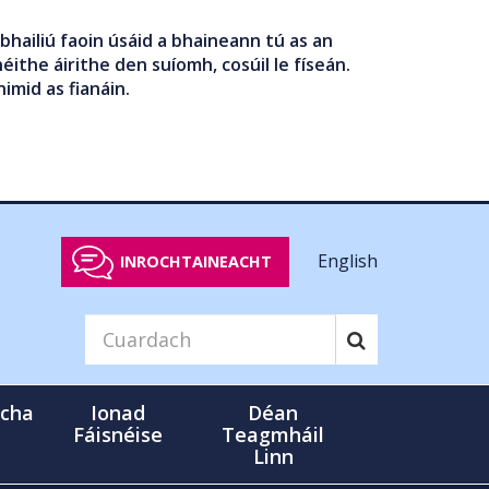
bhailiú faoin úsáid a bhaineann tú as an
éithe áirithe den suíomh, cosúil le físeán.
nimid as fianáin.
English
INROCHTAINEACHT
cha
Ionad
Déan
Fáisnéise
Teagmháil
Linn