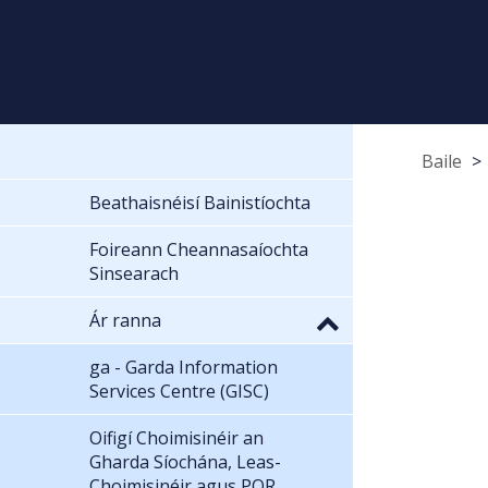
Baile
Beathaisnéisí Bainistíochta
Foireann Cheannasaíochta
Sinsearach
Ár ranna
ga - Garda Information
Services Centre (GISC)
Oifigí Choimisinéir an
Gharda Síochána, Leas-
Choimisinéir agus POR