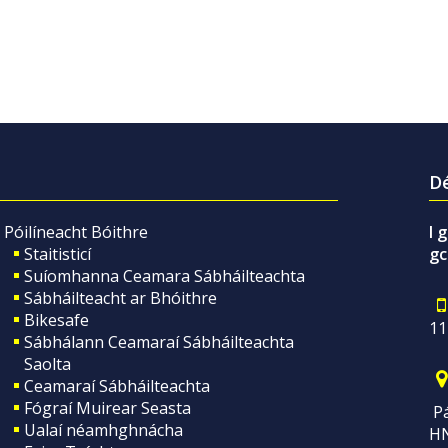
Dé
Póilíneacht Bóithre
I 
Staitisticí
gc
Suíomhanna Ceamara Sábháilteachta
Sábháilteacht ar Bhóithre
Bikesafe
11
Sábhálann Ceamaraí Sábháilteachta
Saolta
Ceamaraí Sábháilteachta
Fógraí Muirear Seasta
Pá
Ualaí néamhghnácha
H