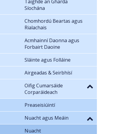
Taighde an Gharda
Síochána
Chomhordú Beartas agus
Rialachais
Acmhainní Daonna agus
Forbairt Daoine
Sláinte agus Folláine
Airgeadas & Seirbhísí
Oifig Cumarsáide
Corparáideach
Preaseisiúintí
Nuacht agus Meáin
Nuacht