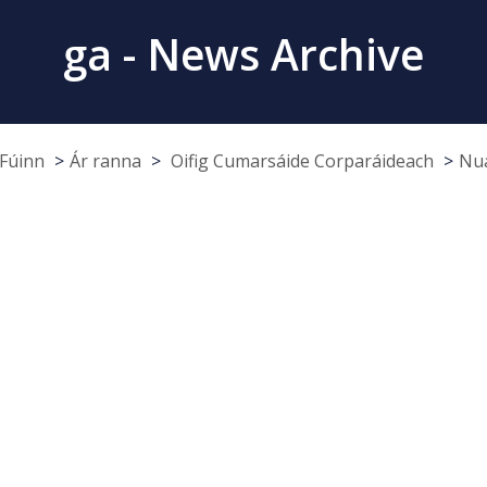
ga - News Archive
Fúinn
Ár ranna
Oifig Cumarsáide Corparáideach
Nua