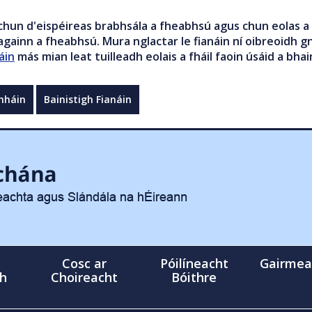
chun d'eispéireas brabhsála a fheabhsú agus chun eolas a 
gainn a fheabhsú. Mura nglactar le fianáin ní oibreoidh gn
áin
más mian leat tuilleadh eolais a fháil faoin úsáid a bhai
mháin
Bainistigh Fianáin
Cosc ar
Póilíneacht
Gairmea
gh
Choireacht
Bóithre