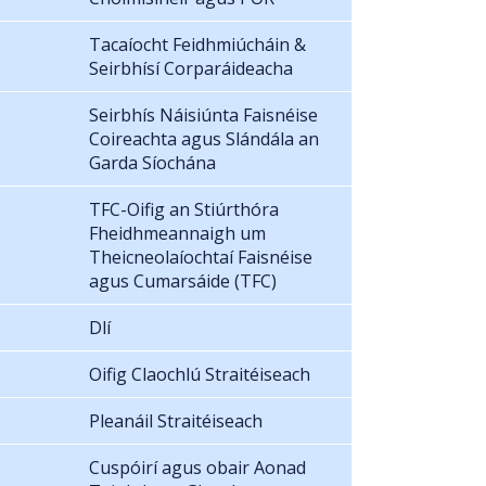
Tacaíocht Feidhmiúcháin &
Seirbhísí Corparáideacha
Seirbhís Náisiúnta Faisnéise
Coireachta agus Slándála an
Garda Síochána
TFC-Oifig an Stiúrthóra
Fheidhmeannaigh um
Theicneolaíochtaí Faisnéise
agus Cumarsáide (TFC)
Dlí
Oifig Claochlú Straitéiseach
Pleanáil Straitéiseach
Cuspóirí agus obair Aonad