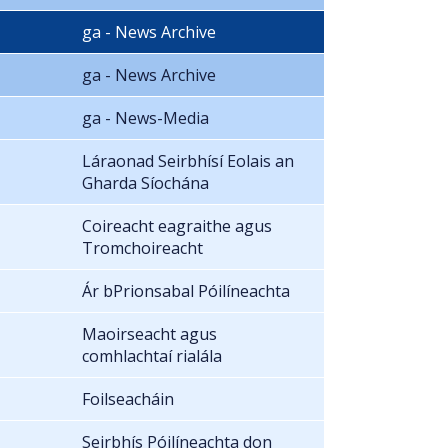
ga - News Archive
ga - News Archive
ga - News-Media
Láraonad Seirbhísí Eolais an
Gharda Síochána
Coireacht eagraithe agus
Tromchoireacht
Ár bPrionsabal Póilíneachta
Maoirseacht agus
comhlachtaí rialála
Foilseacháin
Seirbhís Póilíneachta don