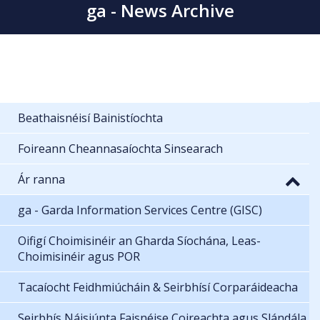
ga - News Archive
Beathaisnéisí Bainistíochta
Foireann Cheannasaíochta Sinsearach
Ár ranna
ga - Garda Information Services Centre (GISC)
Oifigí Choimisinéir an Gharda Síochána, Leas-
Choimisinéir agus POR
Tacaíocht Feidhmiúcháin & Seirbhísí Corparáideacha
Seirbhís Náisiúnta Faisnéise Coireachta agus Slándála