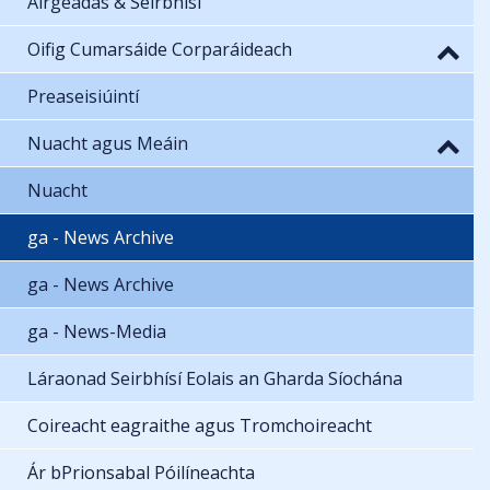
Airgeadas & Seirbhísí
Oifig Cumarsáide Corparáideach
Preaseisiúintí
Nuacht agus Meáin
Nuacht
ga - News Archive
ga - News Archive
ga - News-Media
Láraonad Seirbhísí Eolais an Gharda Síochána
Coireacht eagraithe agus Tromchoireacht
Ár bPrionsabal Póilíneachta