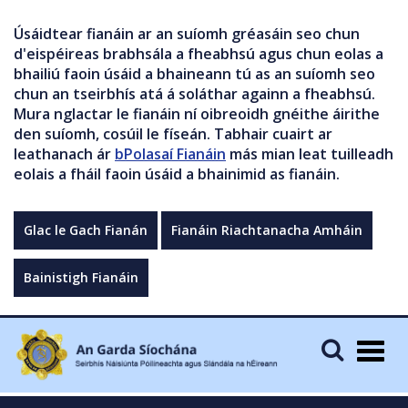
Úsáidtear fianáin ar an suíomh gréasáin seo chun
d'eispéireas brabhsála a fheabhsú agus chun eolas a
bhailiú faoin úsáid a bhaineann tú as an suíomh seo
chun an tseirbhís atá á soláthar againn a fheabhsú.
Mura nglactar le fianáin ní oibreoidh gnéithe áirithe
den suíomh, cosúil le físeán. Tabhair cuairt ar
leathanach ár
bPolasaí Fianáin
más mian leat tuilleadh
eolais a fháil faoin úsáid a bhainimid as fianáin.
Glac le Gach Fianán
Fianáin Riachtanacha Amháin
Bainistigh Fianáin
Togg
navig