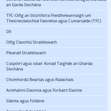
an Garda Síochána
TFC-Oifig an Stiúrthóra Fheidhmeannaigh um
Theicneolaíochtaí Faisnéise agus Cumarsáide (TFC)
Dlí
Oifig Claochlú Straitéiseach
Pleanáil Straitéiseach
Cuspóirí agus obair Aonad Taighde an Gharda
Síochána
Chomhordú Beartas agus Rialachais
Acmhainní Daonna agus Forbairt Daoine
Sláinte agus Folláine