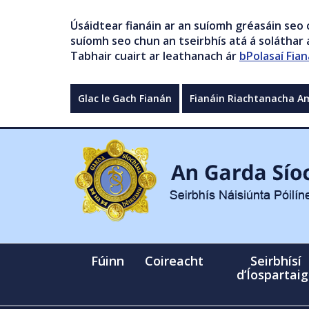
Úsáidtear fianáin ar an suíomh gréasáin seo 
suíomh seo chun an tseirbhís atá á soláthar a
Tabhair cuairt ar leathanach ár
bPolasaí Fian
Glac le Gach Fianán
Fianáin Riachtanacha A
Fúinn
Coireacht
Seirbhísí
d’Íospartai