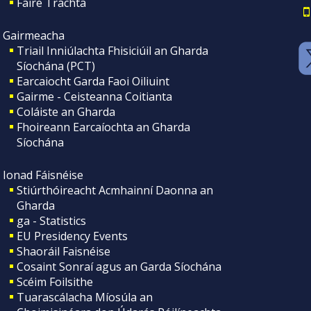
Faire Tráchta
Gairmeacha
Triail Inniúlachta Fhisiciúil an Gharda
Síochána (PCT)
Earcaiocht Garda Faoi Oiliuint
Gairme - Ceisteanna Coitianta
Coláiste an Gharda
Fhoireann Earcaíochta an Gharda
Síochána
Ionad Fáisnéise
Stiúrthóireacht Acmhainní Daonna an
Gharda
ga - Statistics
EU Presidency Events
Shaoráil Faisnéise
Cosaint Sonraí agus an Garda Síochána
Scéim Foilsithe
Tuarascálacha Míosúla an