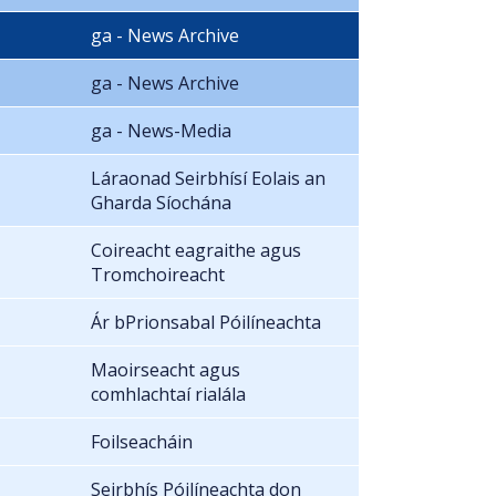
ga - News Archive
ga - News Archive
ga - News-Media
Láraonad Seirbhísí Eolais an
Gharda Síochána
Coireacht eagraithe agus
Tromchoireacht
Ár bPrionsabal Póilíneachta
Maoirseacht agus
comhlachtaí rialála
Foilseacháin
Seirbhís Póilíneachta don