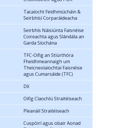
Tacaíocht Feidhmiúcháin &
Seirbhísí Corparáideacha
Seirbhís Náisiúnta Faisnéise
Coireachta agus Slándála an
Garda Síochána
TFC-Oifig an Stiúrthóra
Fheidhmeannaigh um
Theicneolaíochtaí Faisnéise
agus Cumarsáide (TFC)
Dlí
Oifig Claochlú Straitéiseach
Pleanáil Straitéiseach
Cuspóirí agus obair Aonad