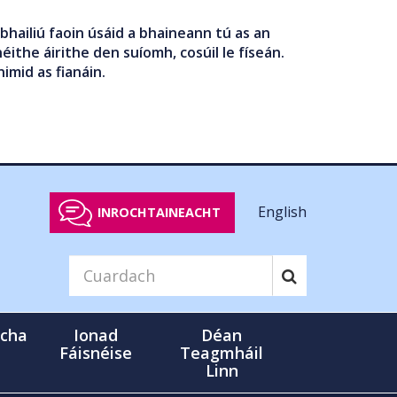
bhailiú faoin úsáid a bhaineann tú as an
éithe áirithe den suíomh, cosúil le físeán.
nimid as fianáin.
English
INROCHTAINEACHT
cha
Ionad
Déan
Fáisnéise
Teagmháil
Linn