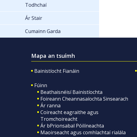
Todhchaí
Ár Stair
Cumainn Garda
Mapa an tsuímh
Bainistíocht Fianáin
Fúinn
Beathaisnéisí Bainistíochta
Foireann Cheannasaíochta Sinsearach
Ár ranna
Coireacht eagraithe agus
Tromchoireacht
Ár bPrionsabal Póilíneachta
Maoirseacht agus comhlachtaí rialála