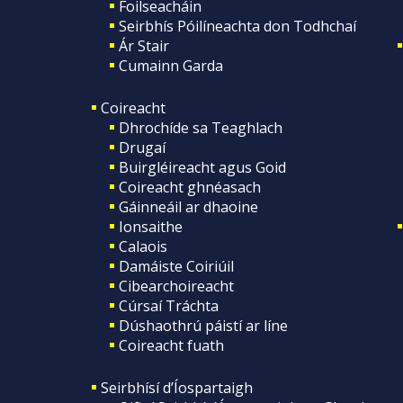
Foilseacháin
Seirbhís Póilíneachta don Todhchaí
Ár Stair
Cumainn Garda
Coireacht
Dhrochíde sa Teaghlach
Drugaí
Buirgléireacht agus Goid
Coireacht ghnéasach
Gáinneáil ar dhaoine
Ionsaithe
Calaois
Damáiste Coiriúil
Cibearchoireacht
Cúrsaí Tráchta
Dúshaothrú páistí ar líne
Coireacht fuath
Seirbhísí d’Íospartaigh