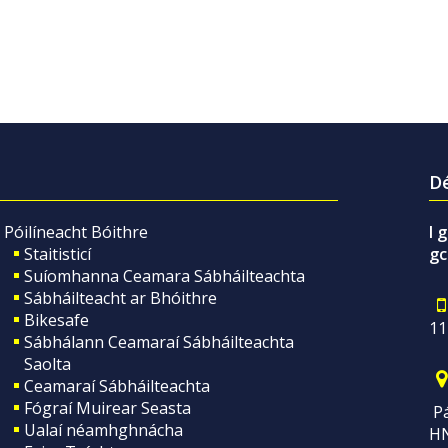
Dé
Póilíneacht Bóithre
I 
Staitisticí
gc
Suíomhanna Ceamara Sábháilteachta
Sábháilteacht ar Bhóithre
Bikesafe
11
Sábhálann Ceamaraí Sábháilteachta
Saolta
Ceamaraí Sábháilteachta
Fógraí Muirear Seasta
Pá
Ualaí néamhghnácha
H