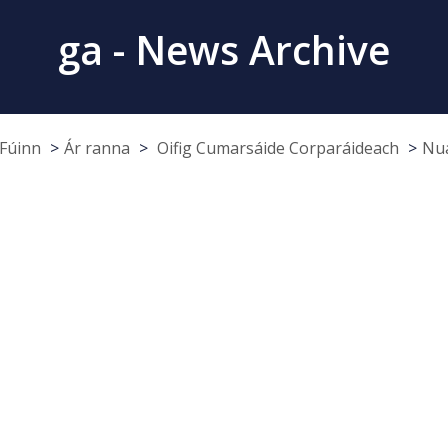
ga - News Archive
Fúinn
Ár ranna
Oifig Cumarsáide Corparáideach
Nua