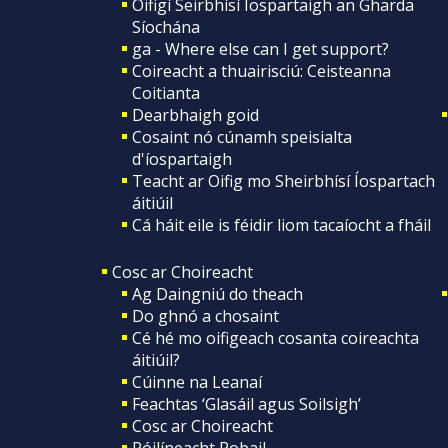
Oifigí Seirbhísí Íospartaigh an Gharda
Síochána
ga - Where else can I get support?
Coireacht a thuairisciú: Ceisteanna
Coitianta
Dearbhaigh goid
Cosaint nó cúnamh speisialta
d'íospartaigh
Teacht ar Oifig mo Sheirbhísí Íospartach
áitiúil
Cá háit eile is féidir liom tacaíocht a fháil
Cosc ar Choireacht
Ag Daingniú do theach
Do ghnó a chosaint
Cé hé mo oifigeach cosanta coireachta
áitiúil?
Cúinne na Leanaí
Feachtas ‘Glasáil agus Soilsigh’
Cosc ar Choireacht
Póilíneacht Pobail