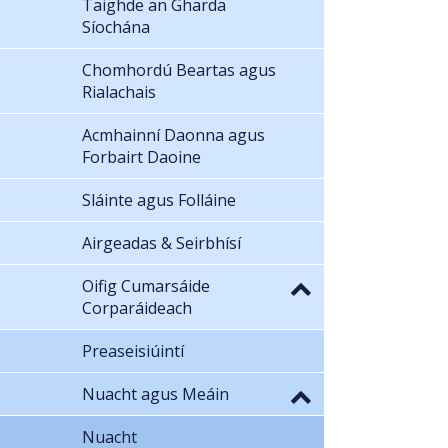
Taighde an Gharda
Síochána
Chomhordú Beartas agus
Rialachais
Acmhainní Daonna agus
Forbairt Daoine
Sláinte agus Folláine
Airgeadas & Seirbhísí
Oifig Cumarsáide
Corparáideach
Preaseisiúintí
Nuacht agus Meáin
Nuacht