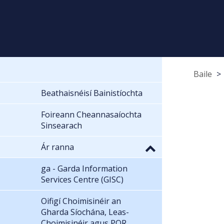
Baile
Beathaisnéisí Bainistíochta
Foireann Cheannasaíochta
Sinsearach
Ár ranna
ga - Garda Information
Services Centre (GISC)
Oifigí Choimisinéir an
Gharda Síochána, Leas-
Choimisinéir agus POR