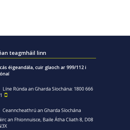
an teagmháil linn
gcás éigeandála, cuir glaoch ar 999/112 i
ónaí
Líne Rúnda an Gharda Síochána: 1800 666
1
Ceanncheathrú an Gharda Síochána
irc an Fhionnuisce, Baile Átha Cliath 8, D08
N3X