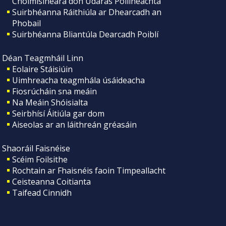
Choimisinéara don Údarás Póilíneachta
Suirbhéanna Ráithiúla ar Dhearcadh an
Phobail
Suirbhéanna Bliantúla Dearcadh Poiblí
Déan Teagmháil Linn
Eolaire Stáisiúin
Uimhreacha teagmhála úsáideacha
Fiosrúcháin sna meáin
Na Meáin Shóisialta
Seirbhísí Áitiúla gar dom
Aiseolas ar an láithreán gréasáin
Shaoráil Faisnéise
Scéim Foilsithe
Rochtain ar Fhaisnéis faoin Timpeallacht
Ceisteanna Coitianta
Taifead Cinnidh