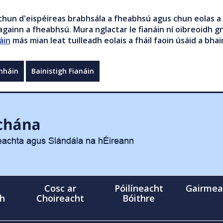
chun d'eispéireas brabhsála a fheabhsú agus chun eolas a 
gainn a fheabhsú. Mura nglactar le fianáin ní oibreoidh gn
áin
más mian leat tuilleadh eolais a fháil faoin úsáid a bhai
mháin
Bainistigh Fianáin
Cosc ar
Póilíneacht
Gairmea
gh
Choireacht
Bóithre