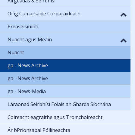
Airgeadas & Seirbhísí
Oifig Cumarsáide Corparáideach
Preaseisiúintí
Nuacht agus Meáin
Nuacht
ga - News Archive
ga - News Archive
ga - News-Media
Láraonad Seirbhísí Eolais an Gharda Síochána
Coireacht eagraithe agus Tromchoireacht
Ár bPrionsabal Póilíneachta