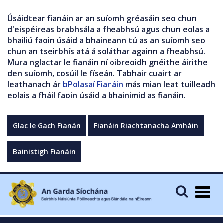
Úsáidtear fianáin ar an suíomh gréasáin seo chun
d'eispéireas brabhsála a fheabhsú agus chun eolas a
bhailiú faoin úsáid a bhaineann tú as an suíomh seo
chun an tseirbhís atá á soláthar againn a fheabhsú.
Mura nglactar le fianáin ní oibreoidh gnéithe áirithe
den suíomh, cosúil le físeán. Tabhair cuairt ar
leathanach ár
bPolasaí Fianáin
más mian leat tuilleadh
eolais a fháil faoin úsáid a bhainimid as fianáin.
Glac le Gach Fianán
Fianáin Riachtanacha Amháin
Bainistigh Fianáin
Togg
navig