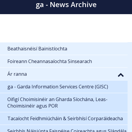
ga - News Archive
Beathaisnéisí Bainistíochta
Foireann Cheannasaíochta Sinsearach
Ár ranna
ga - Garda Information Services Centre (GISC)
Oifigí Choimisinéir an Gharda Síochána, Leas-
Choimisinéir agus POR
Tacaíocht Feidhmiúcháin & Seirbhísí Corparáideacha
Seirbhís Náisiúnta Faisnéise Coireachta agus Slándála