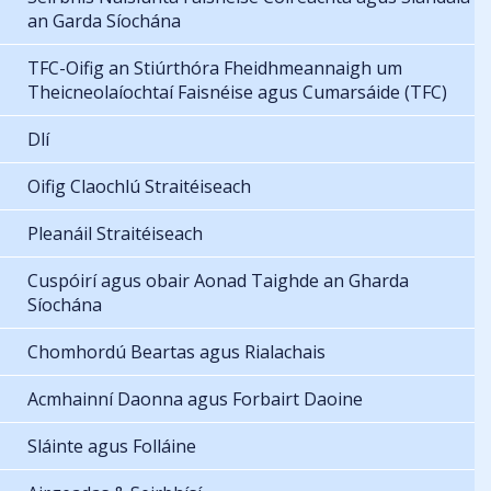
an Garda Síochána
TFC-Oifig an Stiúrthóra Fheidhmeannaigh um
Theicneolaíochtaí Faisnéise agus Cumarsáide (TFC)
Dlí
Oifig Claochlú Straitéiseach
Pleanáil Straitéiseach
Cuspóirí agus obair Aonad Taighde an Gharda
Síochána
Chomhordú Beartas agus Rialachais
Acmhainní Daonna agus Forbairt Daoine
Sláinte agus Folláine