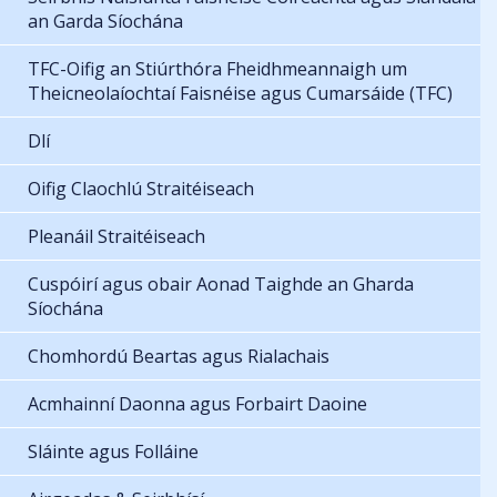
an Garda Síochána
TFC-Oifig an Stiúrthóra Fheidhmeannaigh um
Theicneolaíochtaí Faisnéise agus Cumarsáide (TFC)
Dlí
Oifig Claochlú Straitéiseach
Pleanáil Straitéiseach
Cuspóirí agus obair Aonad Taighde an Gharda
Síochána
Chomhordú Beartas agus Rialachais
Acmhainní Daonna agus Forbairt Daoine
Sláinte agus Folláine