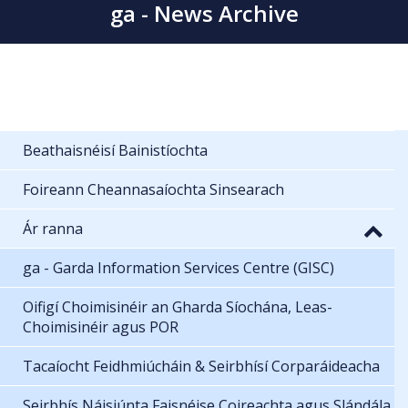
ga - News Archive
Beathaisnéisí Bainistíochta
Foireann Cheannasaíochta Sinsearach
Ár ranna
ga - Garda Information Services Centre (GISC)
Oifigí Choimisinéir an Gharda Síochána, Leas-
Choimisinéir agus POR
Tacaíocht Feidhmiúcháin & Seirbhísí Corparáideacha
Seirbhís Náisiúnta Faisnéise Coireachta agus Slándála