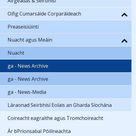
Airgeadas & Seirbhísí
Oifig Cumarsáide Corparáideach
Preaseisiúintí
Nuacht agus Meáin
Nuacht
ga - News Archive
ga - News Archive
ga - News-Media
Láraonad Seirbhísí Eolais an Gharda Síochána
Coireacht eagraithe agus Tromchoireacht
Ár bPrionsabal Póilíneachta