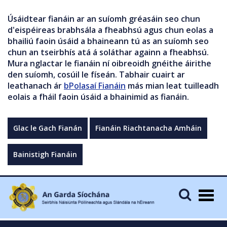
Úsáidtear fianáin ar an suíomh gréasáin seo chun
d'eispéireas brabhsála a fheabhsú agus chun eolas a
bhailiú faoin úsáid a bhaineann tú as an suíomh seo
chun an tseirbhís atá á soláthar againn a fheabhsú.
Mura nglactar le fianáin ní oibreoidh gnéithe áirithe
den suíomh, cosúil le físeán. Tabhair cuairt ar
leathanach ár
bPolasaí Fianáin
más mian leat tuilleadh
eolais a fháil faoin úsáid a bhainimid as fianáin.
Glac le Gach Fianán
Fianáin Riachtanacha Amháin
Bainistigh Fianáin
Togg
navig