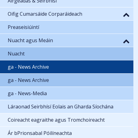
Airgeadas & Seirbhísí
Oifig Cumarsáide Corparáideach
Preaseisiúintí
Nuacht agus Meáin
Nuacht
ga - News Archive
ga - News Archive
ga - News-Media
Láraonad Seirbhísí Eolais an Gharda Síochána
Coireacht eagraithe agus Tromchoireacht
Ár bPrionsabal Póilíneachta