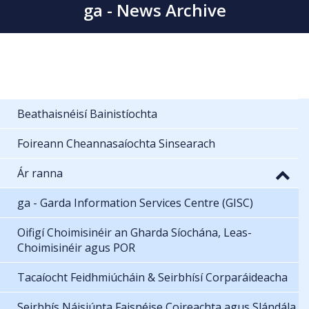
ga - News Archive
Beathaisnéisí Bainistíochta
Foireann Cheannasaíochta Sinsearach
Ár ranna
ga - Garda Information Services Centre (GISC)
Oifigí Choimisinéir an Gharda Síochána, Leas-
Choimisinéir agus POR
Tacaíocht Feidhmiúcháin & Seirbhísí Corparáideacha
Seirbhís Náisiúnta Faisnéise Coireachta agus Slándála