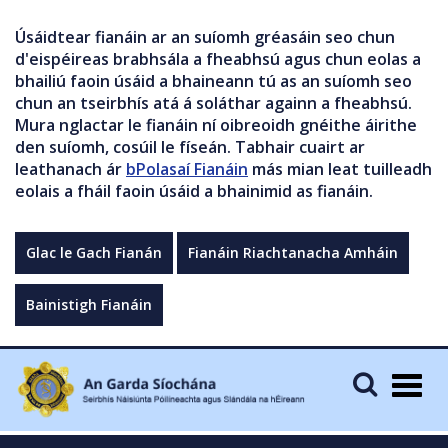
Úsáidtear fianáin ar an suíomh gréasáin seo chun
d'eispéireas brabhsála a fheabhsú agus chun eolas a
bhailiú faoin úsáid a bhaineann tú as an suíomh seo
chun an tseirbhís atá á soláthar againn a fheabhsú.
Mura nglactar le fianáin ní oibreoidh gnéithe áirithe
den suíomh, cosúil le físeán. Tabhair cuairt ar
leathanach ár
bPolasaí Fianáin
más mian leat tuilleadh
eolais a fháil faoin úsáid a bhainimid as fianáin.
Glac le Gach Fianán
Fianáin Riachtanacha Amháin
Bainistigh Fianáin
Togg
navig