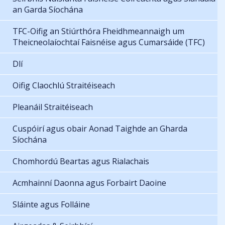
an Garda Síochána
TFC-Oifig an Stiúrthóra Fheidhmeannaigh um
Theicneolaíochtaí Faisnéise agus Cumarsáide (TFC)
Dlí
Oifig Claochlú Straitéiseach
Pleanáil Straitéiseach
Cuspóirí agus obair Aonad Taighde an Gharda
Síochána
Chomhordú Beartas agus Rialachais
Acmhainní Daonna agus Forbairt Daoine
Sláinte agus Folláine