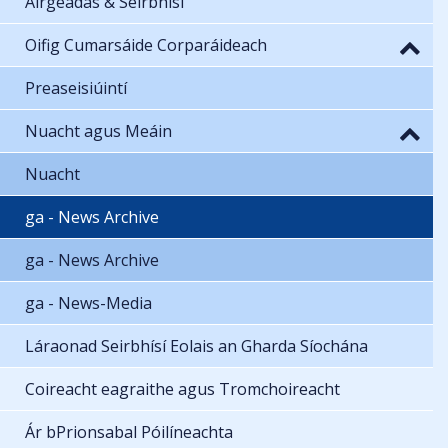
Airgeadas & Seirbhísí
Oifig Cumarsáide Corparáideach
Preaseisiúintí
Nuacht agus Meáin
Nuacht
ga - News Archive
ga - News Archive
ga - News-Media
Láraonad Seirbhísí Eolais an Gharda Síochána
Coireacht eagraithe agus Tromchoireacht
Ár bPrionsabal Póilíneachta