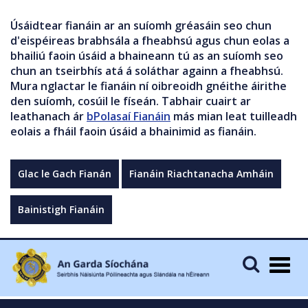
Úsáidtear fianáin ar an suíomh gréasáin seo chun
d'eispéireas brabhsála a fheabhsú agus chun eolas a
bhailiú faoin úsáid a bhaineann tú as an suíomh seo
chun an tseirbhís atá á soláthar againn a fheabhsú.
Mura nglactar le fianáin ní oibreoidh gnéithe áirithe
den suíomh, cosúil le físeán. Tabhair cuairt ar
leathanach ár
bPolasaí Fianáin
más mian leat tuilleadh
eolais a fháil faoin úsáid a bhainimid as fianáin.
Glac le Gach Fianán
Fianáin Riachtanacha Amháin
Bainistigh Fianáin
Togg
navig