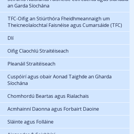
an Garda Síochána
TFC-Oifig an Stiúrthóra Fheidhmeannaigh um
Theicneolaíochtaí Faisnéise agus Cumarsáide (TFC)
Dlí
Oifig Claochlú Straitéiseach
Pleanáil Straitéiseach
Cuspóirí agus obair Aonad Taighde an Gharda
Síochána
Chomhordú Beartas agus Rialachais
Acmhainní Daonna agus Forbairt Daoine
Sláinte agus Folláine