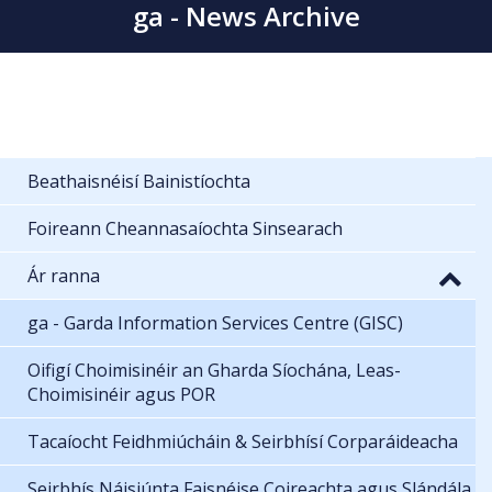
ga - News Archive
Beathaisnéisí Bainistíochta
Foireann Cheannasaíochta Sinsearach
Ár ranna
ga - Garda Information Services Centre (GISC)
Oifigí Choimisinéir an Gharda Síochána, Leas-
Choimisinéir agus POR
Tacaíocht Feidhmiúcháin & Seirbhísí Corparáideacha
Seirbhís Náisiúnta Faisnéise Coireachta agus Slándála