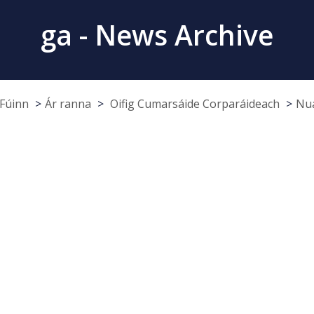
ga - News Archive
Fúinn
Ár ranna
Oifig Cumarsáide Corparáideach
Nua