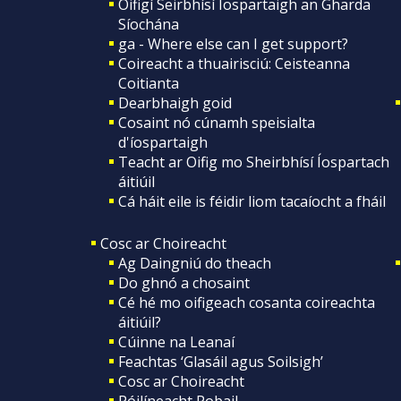
Oifigí Seirbhísí Íospartaigh an Gharda
Síochána
ga - Where else can I get support?
Coireacht a thuairisciú: Ceisteanna
Coitianta
Dearbhaigh goid
Cosaint nó cúnamh speisialta
d'íospartaigh
Teacht ar Oifig mo Sheirbhísí Íospartach
áitiúil
Cá háit eile is féidir liom tacaíocht a fháil
Cosc ar Choireacht
Ag Daingniú do theach
Do ghnó a chosaint
Cé hé mo oifigeach cosanta coireachta
áitiúil?
Cúinne na Leanaí
Feachtas ‘Glasáil agus Soilsigh’
Cosc ar Choireacht
Póilíneacht Pobail