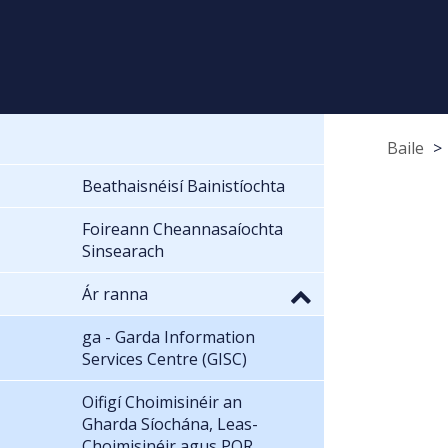
Baile
Beathaisnéisí Bainistíochta
Foireann Cheannasaíochta
Sinsearach
Ár ranna
ga - Garda Information
Services Centre (GISC)
Oifigí Choimisinéir an
Gharda Síochána, Leas-
Choimisinéir agus POR