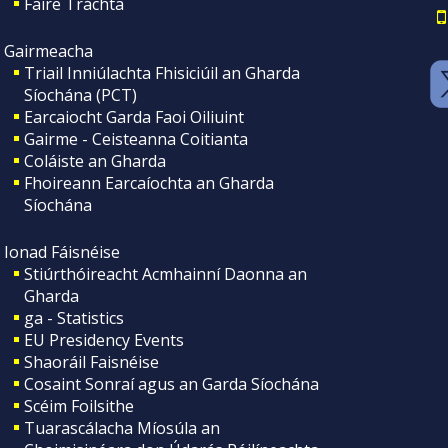
Faire Tráchta
Gairmeacha
Triail Inniúlachta Fhisiciúil an Gharda
Síochána (PCT)
Earcaiocht Garda Faoi Oiliuint
Gairme - Ceisteanna Coitianta
Coláiste an Gharda
Fhoireann Earcaíochta an Gharda
Síochána
Ionad Fáisnéise
Stiúrthóireacht Acmhainní Daonna an
Gharda
ga - Statistics
EU Presidency Events
Shaoráil Faisnéise
Cosaint Sonraí agus an Garda Síochána
Scéim Foilsithe
Tuarascálacha Míosúla an