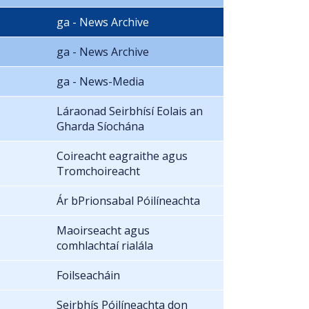
ga - News Archive
ga - News Archive
ga - News-Media
Láraonad Seirbhísí Eolais an
Gharda Síochána
Coireacht eagraithe agus
Tromchoireacht
Ár bPrionsabal Póilíneachta
Maoirseacht agus
comhlachtaí rialála
Foilseacháin
Seirbhís Póilíneachta don