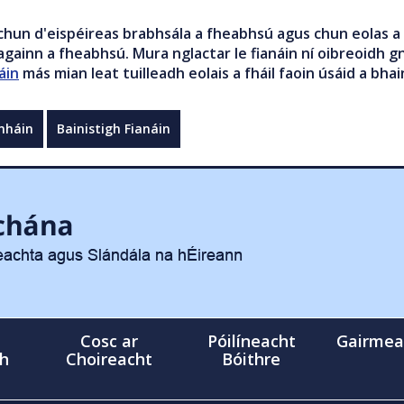
chun d'eispéireas brabhsála a fheabhsú agus chun eolas a 
gainn a fheabhsú. Mura nglactar le fianáin ní oibreoidh gn
áin
más mian leat tuilleadh eolais a fháil faoin úsáid a bhai
mháin
Bainistigh Fianáin
Cosc ar
Póilíneacht
Gairmea
gh
Choireacht
Bóithre