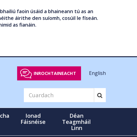
bhailiú faoin úsáid a bhaineann tú as an
éithe áirithe den suíomh, cosúil le físeán.
nimid as fianáin.
English
INROCHTAINEACHT
cha
Ionad
Déan
Fáisnéise
Teagmháil
Linn