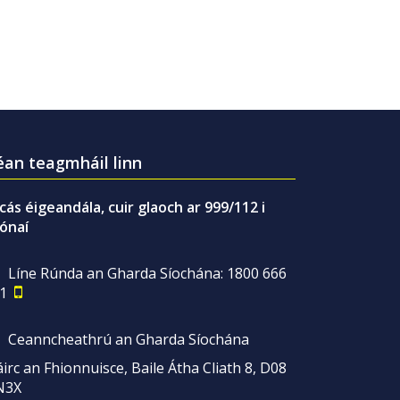
an teagmháil linn
gcás éigeandála, cuir glaoch ar 999/112 i
ónaí
Líne Rúnda an Gharda Síochána: 1800 666
1
Ceanncheathrú an Gharda Síochána
irc an Fhionnuisce, Baile Átha Cliath 8, D08
N3X