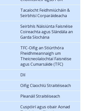
Tacaíocht Feidhmiúcháin &
Seirbhísí Corparáideacha
Seirbhís Náisiúnta Faisnéise
Coireachta agus Slándála an
Garda Síochána
TFC-Oifig an Stiúrthóra
Fheidhmeannaigh um
Theicneolaíochtaí Faisnéise
agus Cumarsáide (TFC)
Dlí
Oifig Claochlú Straitéiseach
Pleanáil Straitéiseach
Cuspóirí agus obair Aonad