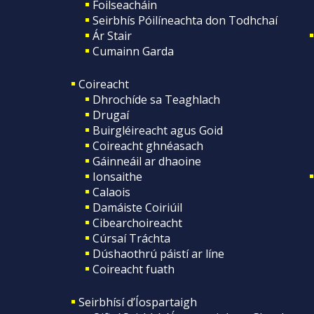
Foilseacháin
Seirbhís Póilíneachta don Todhchaí
Ár Stair
Cumainn Garda
Coireacht
Dhrochíde sa Teaghlach
Drugaí
Buirgléireacht agus Goid
Coireacht ghnéasach
Gáinneáil ar dhaoine
Ionsaithe
Calaois
Damáiste Coiriúil
Cibearchoireacht
Cúrsaí Tráchta
Dúshaothrú páistí ar líne
Coireacht fuath
Seirbhísí d’Íospartaigh