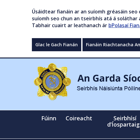
Úsáidtear fianáin ar an suíomh gréasáin seo 
suíomh seo chun an tseirbhís atá á soláthar a
Tabhair cuairt ar leathanach ár
bPolasaí Fian
Glac le Gach Fianán
Fianáin Riachtanacha A
Fúinn
Coireacht
Seirbhísí
d’Íospartai