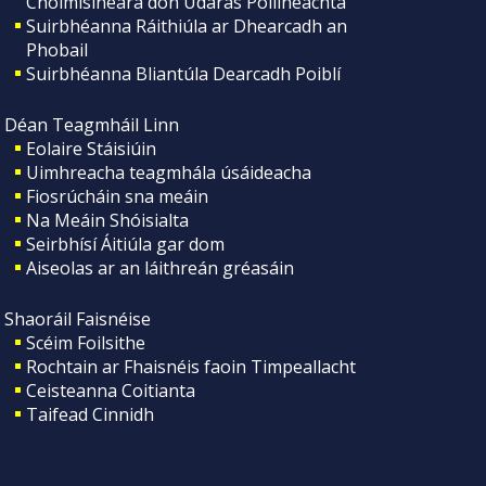
Choimisinéara don Údarás Póilíneachta
Suirbhéanna Ráithiúla ar Dhearcadh an
Phobail
Suirbhéanna Bliantúla Dearcadh Poiblí
Déan Teagmháil Linn
Eolaire Stáisiúin
Uimhreacha teagmhála úsáideacha
Fiosrúcháin sna meáin
Na Meáin Shóisialta
Seirbhísí Áitiúla gar dom
Aiseolas ar an láithreán gréasáin
Shaoráil Faisnéise
Scéim Foilsithe
Rochtain ar Fhaisnéis faoin Timpeallacht
Ceisteanna Coitianta
Taifead Cinnidh