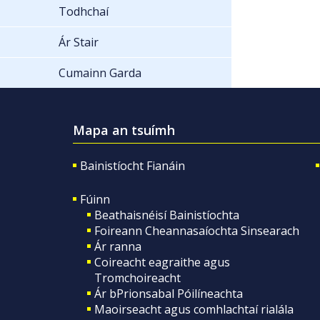
Todhchaí
Ár Stair
Cumainn Garda
Mapa an tsuímh
Bainistíocht Fianáin
Fúinn
Beathaisnéisí Bainistíochta
Foireann Cheannasaíochta Sinsearach
Ár ranna
Coireacht eagraithe agus
Tromchoireacht
Ár bPrionsabal Póilíneachta
Maoirseacht agus comhlachtaí rialála