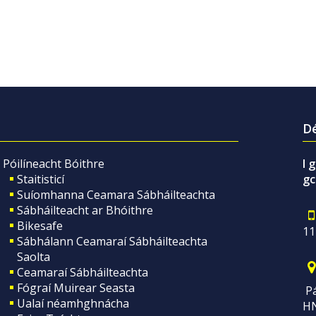
Dé
Póilíneacht Bóithre
I 
Staitisticí
gc
Suíomhanna Ceamara Sábháilteachta
Sábháilteacht ar Bhóithre
Bikesafe
11
Sábhálann Ceamaraí Sábháilteachta
Saolta
Ceamaraí Sábháilteachta
Fógraí Muirear Seasta
Pá
Ualaí néamhghnácha
H