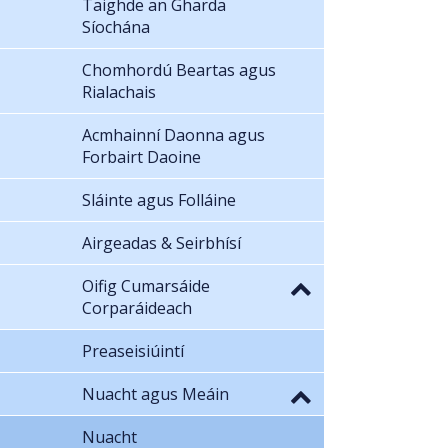
Taighde an Gharda
Síochána
Chomhordú Beartas agus
Rialachais
Acmhainní Daonna agus
Forbairt Daoine
Sláinte agus Folláine
Airgeadas & Seirbhísí
Oifig Cumarsáide
Corparáideach
Preaseisiúintí
Nuacht agus Meáin
Nuacht