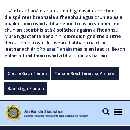
Úsáidtear fianáin ar an suíomh gréasáin seo chun
d'eispéireas brabhsála a fheabhsú agus chun eolas a
bhailiú faoin úsáid a bhaineann tú as an suíomh seo
chun an tseirbhís atá á soláthar againn a fheabhsú.
Mura nglactar le fianáin ní oibreoidh gnéithe áirithe
den suíomh, cosúil le físeán. Tabhair cuairt ar
leathanach ár
bPolasaí Fianáin
más mian leat tuilleadh
eolais a fháil faoin úsáid a bhainimid as fianáin.
Glac le Gach Fianán
Fianáin Riachtanacha Amháin
Bainistigh Fianáin
Togg
navig