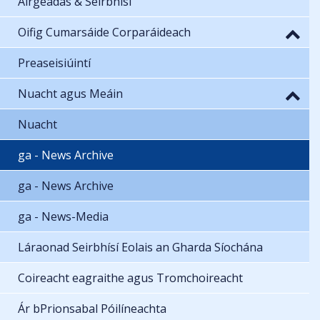
Airgeadas & Seirbhísí
Oifig Cumarsáide Corparáideach
Preaseisiúintí
Nuacht agus Meáin
Nuacht
ga - News Archive
ga - News Archive
ga - News-Media
Láraonad Seirbhísí Eolais an Gharda Síochána
Coireacht eagraithe agus Tromchoireacht
Ár bPrionsabal Póilíneachta