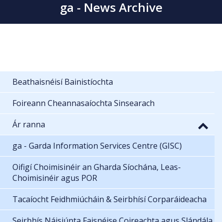
ga - News Archive
Beathaisnéisí Bainistíochta
Foireann Cheannasaíochta Sinsearach
Ár ranna
ga - Garda Information Services Centre (GISC)
Oifigí Choimisinéir an Gharda Síochána, Leas-
Choimisinéir agus POR
Tacaíocht Feidhmiúcháin & Seirbhísí Corparáideacha
Seirbhís Náisiúnta Faisnéise Coireachta agus Slándála