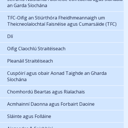
an Garda Síochána
TFC-Oifig an Stiúrthóra Fheidhmeannaigh um
Theicneolaíochtaí Faisnéise agus Cumarsáide (TFC)
Dlí
Oifig Claochlú Straitéiseach
Pleanáil Straitéiseach
Cuspóirí agus obair Aonad Taighde an Gharda
Síochána
Chomhordú Beartas agus Rialachais
Acmhainní Daonna agus Forbairt Daoine
Sláinte agus Folláine