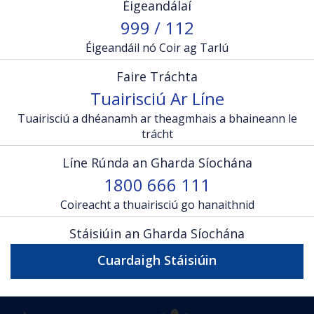
Éigeandálaí
999 / 112
Éigeandáil nó Coir ag Tarlú
Faire Tráchta
Tuairisciú Ar Líne
Tuairisciú a dhéanamh ar theagmhais a bhaineann le
trácht
Líne Rúnda an Gharda Síochána
1800 666 111
Coireacht a thuairisciú go hanaithnid
Stáisiúin an Gharda Síochána
Cuardaigh Stáisiúin