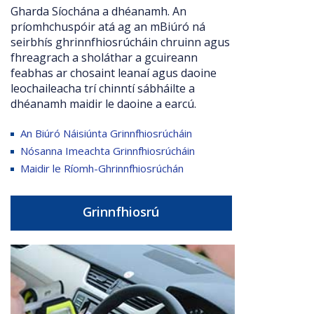
Gharda Síochána a dhéanamh. An
príomhchuspóir atá ag an mBiúró ná
seirbhís ghrinnfhiosrúcháin chruinn agus
fhreagrach a sholáthar a gcuireann
feabhas ar chosaint leanaí agus daoine
leochaileacha trí chinntí sábháilte a
dhéanamh maidir le daoine a earcú.
An Biúró Náisiúnta Grinnfhiosrúcháin
Nósanna Imeachta Grinnfhiosrúcháin
Maidir le Ríomh-Ghrinnfhiosrúchán
Grinnfhiosrú