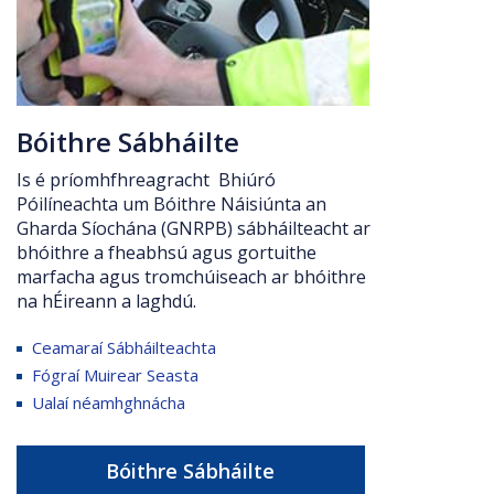
Bóithre Sábháilte
Is é príomhfhreagracht Bhiúró
Póilíneachta um Bóithre Náisiúnta an
Gharda Síochána (GNRPB) sábháilteacht ar
bhóithre a fheabhsú agus gortuithe
marfacha agus tromchúiseach ar bhóithre
na hÉireann a laghdú.
Ceamaraí Sábháilteachta
Fógraí Muirear Seasta
Ualaí néamhghnácha
Bóithre Sábháilte