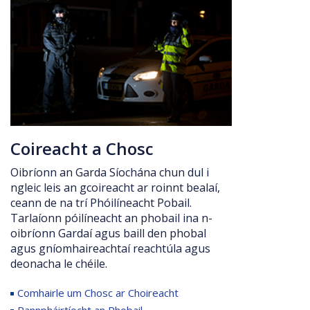
Coireacht a Chosc
Oibríonn an Garda Síochána chun dul i
ngleic leis an gcoireacht ar roinnt bealaí,
ceann de na trí Phóilíneacht Pobail.
Tarlaíonn póilíneacht an phobail ina n-
oibríonn Gardaí agus baill den phobal
agus gníomhaireachtaí reachtúla agus
deonacha le chéile.
Comhairle um Chosc ar Choireacht
Rannpháirtíocht an Phobail