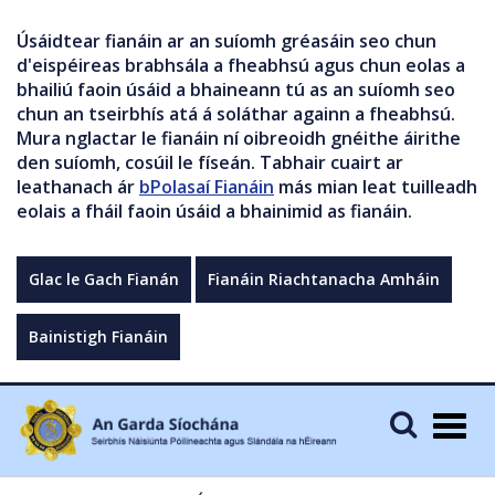
Úsáidtear fianáin ar an suíomh gréasáin seo chun
d'eispéireas brabhsála a fheabhsú agus chun eolas a
bhailiú faoin úsáid a bhaineann tú as an suíomh seo
chun an tseirbhís atá á soláthar againn a fheabhsú.
Mura nglactar le fianáin ní oibreoidh gnéithe áirithe
den suíomh, cosúil le físeán. Tabhair cuairt ar
leathanach ár
bPolasaí Fianáin
más mian leat tuilleadh
eolais a fháil faoin úsáid a bhainimid as fianáin.
Glac le Gach Fianán
Fianáin Riachtanacha Amháin
Bainistigh Fianáin
Togg
navig