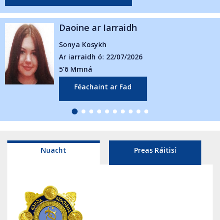
 ar Iarraidh
Daoine a
Kosykh
Abbie Reid
idh ó: 22/07/2026
Ar iarraidh
ná
5'5 Mmná
chaint ar Fad
Féach
Nuacht
Preas Ráitisí