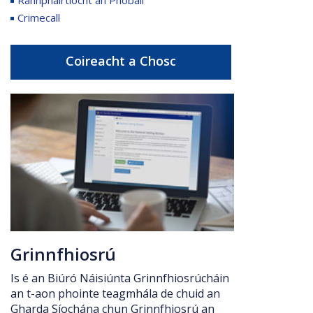
Crimecall
Coireacht a Chosc
Grinnfhiosrú
Is é an Biúró Náisiúnta Grinnfhiosrúcháin
an t-aon phointe teagmhála de chuid an
Gharda Síochána chun Grinnfhiosrú an