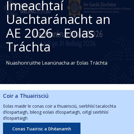
Imeachtaí
Uachtaránacht an
AE 2026 - Eolas
Tráchta
Nuashonruithe Leanúnacha ar Eolas Tráchta
Coir a Thuairisciú
Eolas maidir le conas coir a thuairisciú, seirbhísí tacaíochta
d’íospartaigh, bileog eolais d’íospartaigh, oifigí seirbhísí
d’íospartaigh
Conas Tuairisc a Dhéanamh