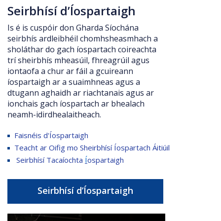
Seirbhísí d’Íospartaigh
Is é is cuspóir don Gharda Síochána
seirbhís ardleibhéil chomhsheasmhach a
sholáthar do gach íospartach coireachta
trí sheirbhís mheasúil, fhreagrúil agus
iontaofa a chur ar fáil a gcuireann
íospartaigh ar a suaimhneas agus a
dtugann aghaidh ar riachtanais agus ar
ionchais gach íospartach ar bhealach
neamh-idirdhealaitheach.
Faisnéis d'Íospartaigh
Teacht ar Oifig mo Sheirbhísí Íospartach Áitiúil
Seirbhísí Tacaíochta
Í
ospartaigh
Seirbhísí d’Íospartaigh